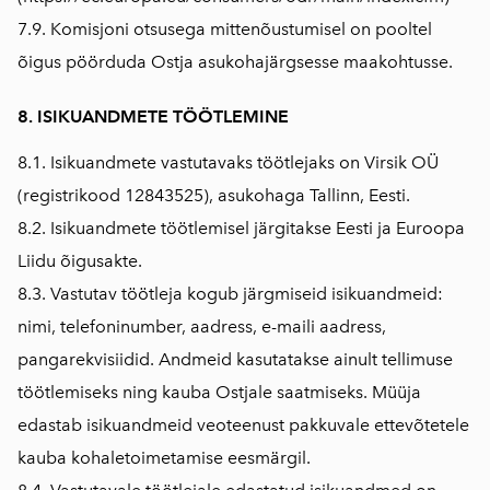
7.9. Komisjoni otsusega mittenõustumisel on pooltel
õigus pöörduda Ostja asukohajärgsesse maakohtusse.
8. ISIKUANDMETE TÖÖTLEMINE
8.1. Isikuandmete vastutavaks töötlejaks on Virsik OÜ
(registrikood 12843525), asukohaga Tallinn, Eesti.
8.2. Isikuandmete töötlemisel järgitakse Eesti ja Euroopa
Liidu õigusakte.
8.3. Vastutav töötleja kogub järgmiseid isikuandmeid:
nimi, telefoninumber, aadress, e-maili aadress,
pangarekvisiidid. Andmeid kasutatakse ainult tellimuse
töötlemiseks ning kauba Ostjale saatmiseks. Müüja
edastab isikuandmeid veoteenust pakkuvale ettevõtetele
kauba kohaletoimetamise eesmärgil.