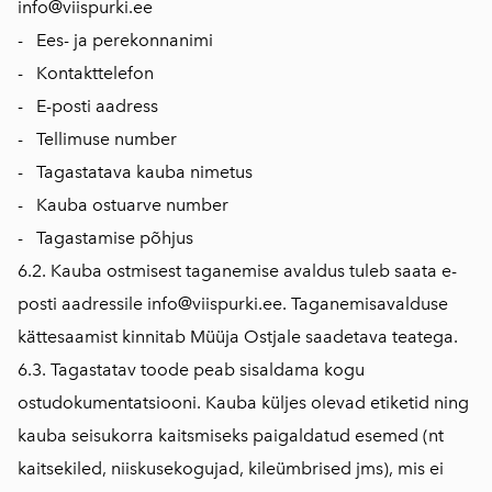
info@viispurki.ee
- Ees- ja perekonnanimi
- Kontakttelefon
- E-posti aadress
- Tellimuse number
- Tagastatava kauba nimetus
- Kauba ostuarve number
- Tagastamise põhjus
6.2. Kauba ostmisest taganemise avaldus tuleb saata e-
posti aadressile info@viispurki.ee. Taganemisavalduse
kättesaamist kinnitab Müüja Ostjale saadetava teatega.
6.3. Tagastatav toode peab sisaldama kogu
ostudokumentatsiooni. Kauba küljes olevad etiketid ning
kauba seisukorra kaitsmiseks paigaldatud esemed (nt
kaitsekiled, niiskusekogujad, kileümbrised jms), mis ei