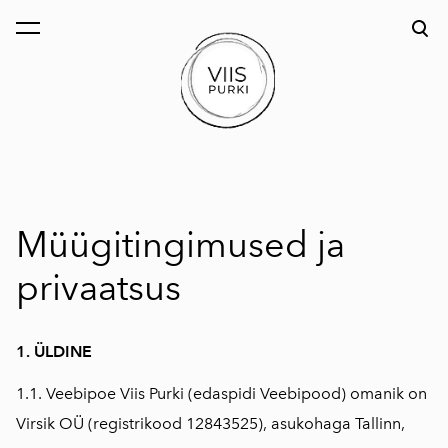
lisati ostukorvi.
Vaata ostukorvi
Müügitingimused ja
privaatsus
1. ÜLDINE
1.1. Veebipoe Viis Purki (edaspidi Veebipood) omanik on
Virsik OÜ (registrikood 12843525), asukohaga Tallinn,