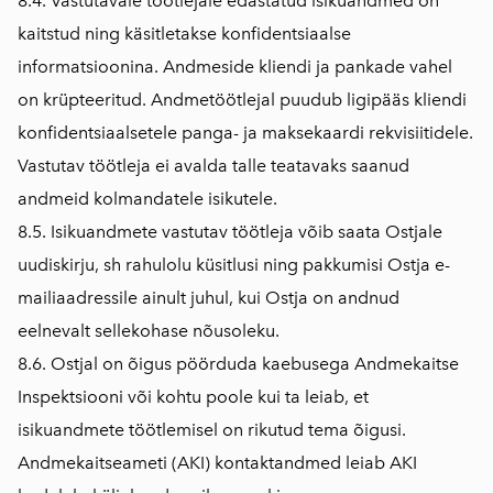
8.4. Vastutavale töötlejale edastatud isikuandmed on
kaitstud ning käsitletakse konfidentsiaalse
informatsioonina. Andmeside kliendi ja pankade vahel
on krüpteeritud. Andmetöötlejal puudub ligipääs kliendi
konfidentsiaalsetele panga- ja maksekaardi rekvisiitidele.
Vastutav töötleja ei avalda talle teatavaks saanud
andmeid kolmandatele isikutele.
8.5. Isikuandmete vastutav töötleja võib saata Ostjale
uudiskirju, sh rahulolu küsitlusi ning pakkumisi Ostja e-
mailiaadressile ainult juhul, kui Ostja on andnud
eelnevalt sellekohase nõusoleku.
8.6. Ostjal on õigus pöörduda kaebusega Andmekaitse
Inspektsiooni või kohtu poole kui ta leiab, et
isikuandmete töötlemisel on rikutud tema õigusi.
Andmekaitseameti (AKI) kontaktandmed leiab AKI