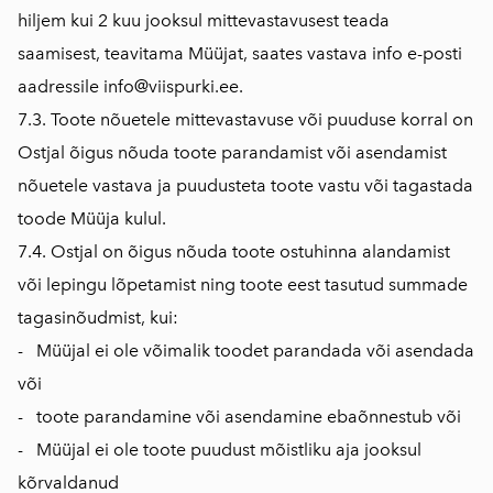
hiljem kui 2 kuu jooksul mittevastavusest teada
saamisest, teavitama Müüjat, saates vastava info e-posti
aadressile info@viispurki.ee.
7.3. Toote nõuetele mittevastavuse või puuduse korral on
Ostjal õigus nõuda toote parandamist või asendamist
nõuetele vastava ja puudusteta toote vastu või tagastada
toode Müüja kulul.
7.4. Ostjal on õigus nõuda toote ostuhinna alandamist
või lepingu lõpetamist ning toote eest tasutud summade
tagasinõudmist, kui:
- Müüjal ei ole võimalik toodet parandada või asendada
või
- toote parandamine või asendamine ebaõnnestub või
- Müüjal ei ole toote puudust mõistliku aja jooksul
kõrvaldanud