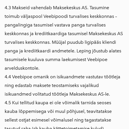
4.3 Makseid vahendab
Maksekeskus AS
. Tasumine
toimub väljaspool Veebipoodi turvalises keskkonnas –
pangalingiga tasumisel vastava panga turvalises
keskkonnas ja krediitkaardiga tasumisel Maksekeskus AS
turvalises keskkonnas. Müüjal puudub ligipääs kliendi
panga ja krediitkaardi andmetele. Leping jõustub alates
tasumisele kuuluva summa laekumisest Veebipoe
arvelduskontole.
4.4 Veebipoe omanik on isikuandmete vastutav töötleja
ning edastab maksete teostamiseks vajalikud
isikuandmed volitatud töötleja Maksekeskus AS-le.
4.5 Kui tellitud kaupa ei ole võimalik tarnida seoses
kauba lõppemisega või muul põhjusel, teavitatakse
sellest ostjat esimesel võimalusel ning tagastatakse
tasutud raha (sh kauba kättetoimetamise kulud)