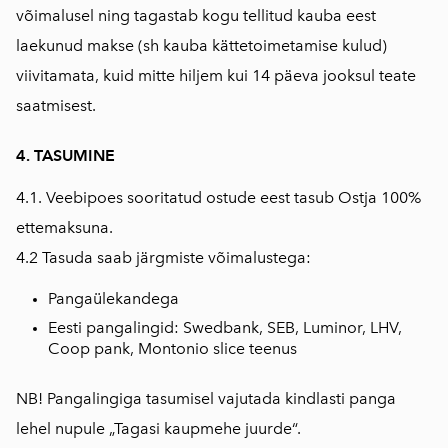
võimalusel ning tagastab kogu tellitud kauba eest
laekunud makse (sh kauba kättetoimetamise kulud)
viivitamata, kuid mitte hiljem kui 14 päeva jooksul teate
saatmisest.
4. TASUMINE
4.1. Veebipoes sooritatud ostude eest tasub Ostja 100%
ettemaksuna.
4.2 Tasuda saab järgmiste võimalustega:
Pangaülekandega
Eesti pangalingid: Swedbank, SEB, Luminor, LHV,
Coop pank, Montonio slice teenus
NB! Pangalingiga tasumisel vajutada kindlasti panga
lehel nupule „Tagasi kaupmehe juurde“.