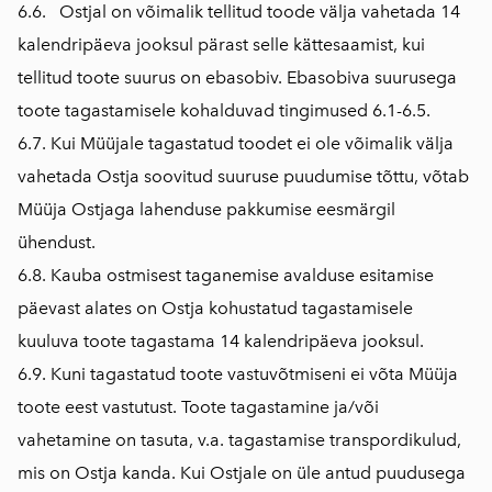
6.6. Ostjal on võimalik tellitud toode välja vahetada 14
kalendripäeva jooksul pärast selle kättesaamist, kui
tellitud toote suurus on ebasobiv. Ebasobiva suurusega
toote tagastamisele kohalduvad tingimused 6.1-6.5.
6.7. Kui Müüjale tagastatud toodet ei ole võimalik välja
vahetada Ostja soovitud suuruse puudumise tõttu, võtab
Müüja Ostjaga lahenduse pakkumise eesmärgil
ühendust.
6.8. Kauba ostmisest taganemise avalduse esitamise
päevast alates on Ostja kohustatud tagastamisele
kuuluva toote tagastama 14 kalendripäeva jooksul.
6.9. Kuni tagastatud toote vastuvõtmiseni ei võta Müüja
toote eest vastutust. Toote tagastamine ja/või
vahetamine on tasuta, v.a. tagastamise transpordikulud,
mis on Ostja kanda. Kui Ostjale on üle antud puudusega