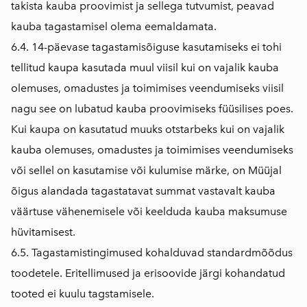
takista kauba proovimist ja sellega tutvumist, peavad
kauba tagastamisel olema eemaldamata.
6.4. 14-päevase tagastamisõiguse kasutamiseks ei tohi
tellitud kaupa kasutada muul viisil kui on vajalik kauba
olemuses, omadustes ja toimimises veendumiseks viisil
nagu see on lubatud kauba proovimiseks füüsilises poes.
Kui kaupa on kasutatud muuks otstarbeks kui on vajalik
kauba olemuses, omadustes ja toimimises veendumiseks
või sellel on kasutamise või kulumise märke, on Müüjal
õigus alandada tagastatavat summat vastavalt kauba
väärtuse vähenemisele või keelduda kauba maksumuse
hüvitamisest.
6.5. Tagastamistingimused kohalduvad standardmõõdus
toodetele. Eritellimused ja erisoovide järgi kohandatud
tooted ei kuulu tagstamisele.