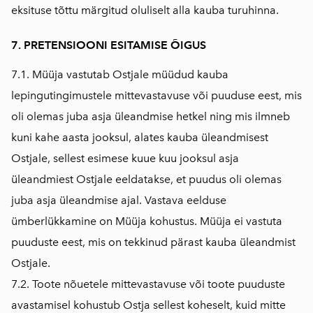
eksituse tõttu märgitud oluliselt alla kauba turuhinna.
7. PRETENSIOONI ESITAMISE ÕIGUS
7.1. Müüja vastutab Ostjale müüdud kauba
lepingutingimustele mittevastavuse või puuduse eest, mis
oli olemas juba asja üleandmise hetkel ning mis ilmneb
kuni kahe aasta jooksul, alates kauba üleandmisest
Ostjale, sellest esimese kuue kuu jooksul asja
üleandmiest Ostjale eeldatakse, et puudus oli olemas
juba asja üleandmise ajal. Vastava eelduse
ümberlükkamine on Müüja kohustus. Müüja ei vastuta
puuduste eest, mis on tekkinud pärast kauba üleandmist
Ostjale.
7.2. Toote nõuetele mittevastavuse või toote puuduste
avastamisel kohustub Ostja sellest koheselt, kuid mitte