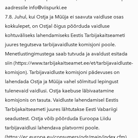
aadressile info@viispurki.ee
7.8. Juhul, kui Ostja ja Müüja ei saavuta vaidluse osas
kokkulepet, on Ostjal õigus pöörduda vaidluse
kohtuväliseks lahendamiseks Eestis Tarbijakaitseameti
juures tegutseva tarbijavaidluste komisjoni poole.
Menetlustingimustega saab tutvuda ja avaldust esitada
siin (
https://www.tarbijakaitseamet.ee/et/tarbijavaidluste-
komisjon
). Tarbijavaidluste komisjoni pädevuses on
lahendada Ostja ja Müüja vahel sõlmitud lepingust
tulenevaid vaidlusi. Ostja kaebuse läbivaatamine
komisjonis on tasuta. Vaidluste lahendamisel Eestis
Tarbijakaitseameti juures lähtutakse Eesti Vabariigi
seadustest. Ostja võib pöörduda Euroopa Liidu
tarbijavaidlusi lahendava platvormi poole.
(
https://ec.europa.eu/consumers/odr/main/index.cfm
)