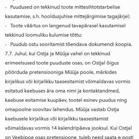
- Puudused on tekkinud toote mittesihtotstarbelise
kasutamise, s.h. hooldusjuhise mittejärgimise tagajärjel;
- Toote väärtus on langenud tavapärasel kasutamisel
tekkinud loomuliku kulumise tõttu;
- Puudub ostu sooritamist tõendava dokumendi koopia.
7.7. Juhul, kui Ostja ja Müüja vahel on tekkinud
erimeelsused toote puuduste osas, on Ostjal õigus
pöörduda pretensiooniga Müüja poole, märkides
kirjalikus või kirjalikku taasesitamist võimaldavas vormis
esitatud kaebuses ära oma nimi ja kontaktandmed,
kaebuse esitamise kuupäev, tootel esinev puudus ning
omapoolne soovitav lahendus. Müüja vastab Ostja
kaebusele kirjalikus või kirjalikku taasesitamist
võimaldavas vormis 14 kalendripäeva jooksul. Kui Ostjal
on Veebipoe osas pretensioone, tuleb need saata e-posti