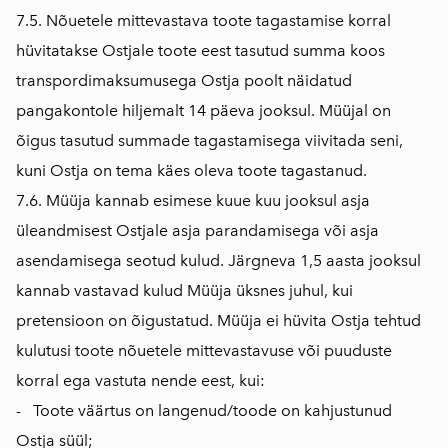
7.5. Nõuetele mittevastava toote tagastamise korral
hüvitatakse Ostjale toote eest tasutud summa koos
transpordimaksumusega Ostja poolt näidatud
pangakontole hiljemalt 14 päeva jooksul. Müüjal on
õigus tasutud summade tagastamisega viivitada seni,
kuni Ostja on tema käes oleva toote tagastanud.
7.6. Müüja kannab esimese kuue kuu jooksul asja
üleandmisest Ostjale asja parandamisega või asja
asendamisega seotud kulud. Järgneva 1,5 aasta jooksul
kannab vastavad kulud Müüja üksnes juhul, kui
pretensioon on õigustatud. Müüja ei hüvita Ostja tehtud
kulutusi toote nõuetele mittevastavuse või puuduste
korral ega vastuta nende eest, kui:
- Toote väärtus on langenud/toode on kahjustunud
Ostja süül;