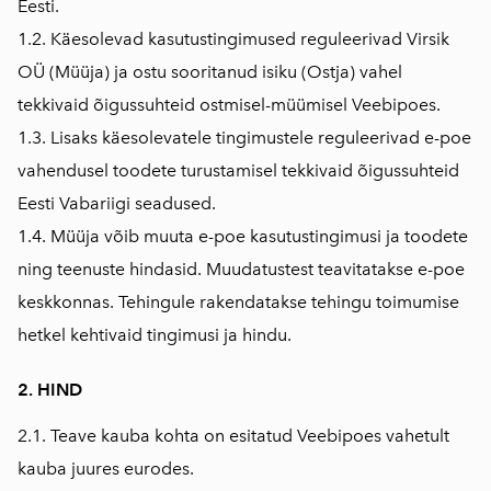
Eesti.
1.2. Käesolevad kasutustingimused reguleerivad Virsik
OÜ (Müüja) ja ostu sooritanud isiku (Ostja) vahel
tekkivaid õigussuhteid ostmisel-müümisel Veebipoes.
1.3. Lisaks käesolevatele tingimustele reguleerivad e-poe
vahendusel toodete turustamisel tekkivaid õigussuhteid
Eesti Vabariigi seadused.
1.4. Müüja võib muuta e-poe kasutustingimusi ja toodete
ning teenuste hindasid. Muudatustest teavitatakse e-poe
keskkonnas. Tehingule rakendatakse tehingu toimumise
hetkel kehtivaid tingimusi ja hindu.
2. HIND
2.1. Teave kauba kohta on esitatud Veebipoes vahetult
kauba juures eurodes.