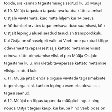
toode, siis kannab tagastamisega seotud kulud Müüja.
6.10. Müüja tagastab tagastatava kauba kättesaamisel
Ostjale viivitamata, kuid mitte hiljem kui 14 päeva
möödumisel arvates taganemisavalduse saamisest, kõik
Ostjalt lepingu alusel saadud tasud, sh transpordikulu.
Kui Ostja on sõnaselgelt valinud Veebipoe pakutud kõige
odavamast tavapärasest asja kättetoimetamise viisist
erineva kättetoimetamise viisi, ei pea Müüja Ostjale
tagastama kulu, mis ületab tavapärase kättetoimetamise
viisiga seotud kulu.
6.11. Müüja jätab endale õiguse viivitada tagasimaksete
tegemisega seni, kuni on lepingu esemeks oleva asja
tagasi saanud.
6.12. Müüjal on õigus taganeda müügitehingust ning
nõuda Ostjalt tagasi kaup, kui kauba hind Veebipoes on