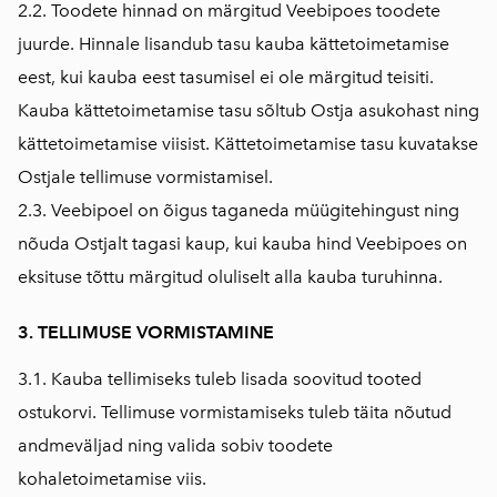
2.2. Toodete hinnad on märgitud Veebipoes toodete
juurde. Hinnale lisandub tasu kauba kättetoimetamise
eest, kui kauba eest tasumisel ei ole märgitud teisiti.
Kauba kättetoimetamise tasu sõltub Ostja asukohast ning
kättetoimetamise viisist. Kättetoimetamise tasu kuvatakse
Ostjale tellimuse vormistamisel.
2.3. Veebipoel on õigus taganeda müügitehingust ning
nõuda Ostjalt tagasi kaup, kui kauba hind Veebipoes on
eksituse tõttu märgitud oluliselt alla kauba turuhinna.
3. TELLIMUSE VORMISTAMINE
3.1. Kauba tellimiseks tuleb lisada soovitud tooted
ostukorvi. Tellimuse vormistamiseks tuleb täita nõutud
andmeväljad ning valida sobiv toodete
kohaletoimetamise viis.