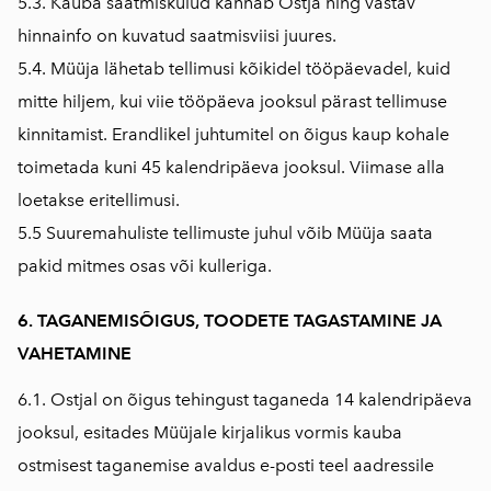
5.3. Kauba saatmiskulud kannab Ostja ning vastav
hinnainfo on kuvatud saatmisviisi juures.
5.4. Müüja lähetab tellimusi kõikidel tööpäevadel, kuid
mitte hiljem, kui viie tööpäeva jooksul pärast tellimuse
kinnitamist. Erandlikel juhtumitel on õigus kaup kohale
toimetada kuni 45 kalendripäeva jooksul. Viimase alla
loetakse eritellimusi.
5.5 Suuremahuliste tellimuste juhul võib Müüja saata
pakid mitmes osas või kulleriga.
6. TAGANEMISÕIGUS, TOODETE TAGAS
TAMINE JA
VAHETAMINE
6.1. Ostjal on õigus tehingust taganeda 14 kalendripäeva
jooksul, esitades Müüjale kirjalikus vormis kauba
ostmisest taganemise avaldus e-posti teel aadressile