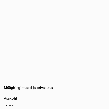
Müügitingimused ja privaatsus
Asukoht
Tallinn