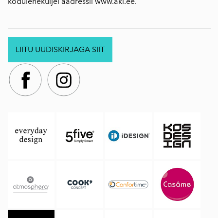
koduleheküljel aadressil
www.aki.ee
.
LIITU UUDISKIRJAGA SIIT
.