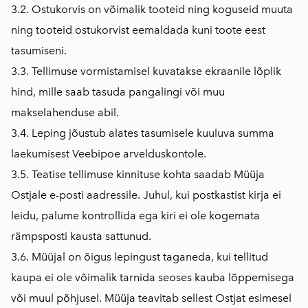
3.2. Ostukorvis on võimalik tooteid ning koguseid muuta
ning tooteid ostukorvist eemaldada kuni toote eest
tasumiseni.
3.3. Tellimuse vormistamisel kuvatakse ekraanile lõplik
hind, mille saab tasuda pangalingi või muu
makselahenduse abil.
3.4. Leping jõustub alates tasumisele kuuluva summa
laekumisest Veebipoe arvelduskontole.
3.5. Teatise tellimuse kinnituse kohta saadab Müüja
Ostjale e-posti aadressile. Juhul, kui postkastist kirja ei
leidu, palume kontrollida ega kiri ei ole kogemata
rämpsposti kausta sattunud.
3.6. Müüjal on õigus lepingust taganeda, kui tellitud
kaupa ei ole võimalik tarnida seoses kauba lõppemisega
või muul põhjusel. Müüja teavitab sellest Ostjat esimesel