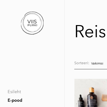
Rei
Sorteeri:
Esileht
E-pood