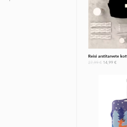
Reisi arstitarvete ko
27,99 €
14,99 €