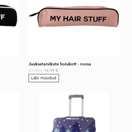
Juuksetarvikute hoiukott - roosa
27,99 €
14,99 €
Läbi müüdud