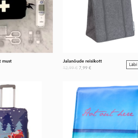
tt must
Jalanõude reisikott
Läb
12,99 €
7,99 €