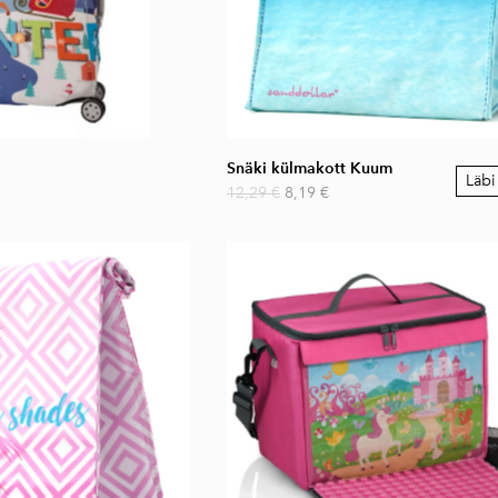
Snäki külmakott Kuum
Läb
12,29 €
8,19 €