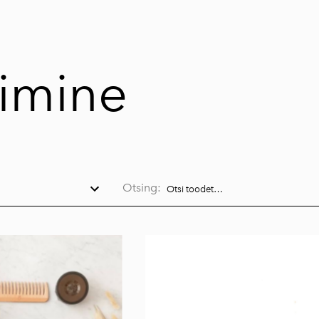
simine
Otsing: