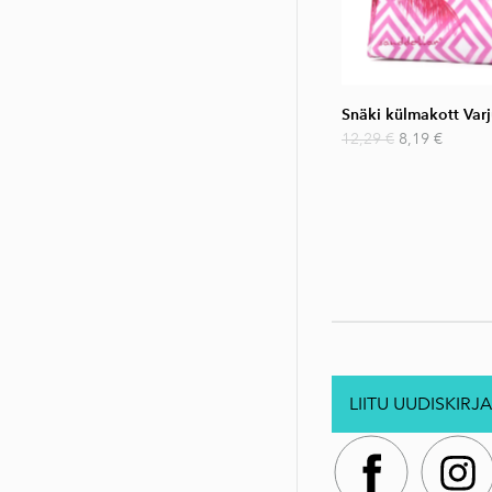
Snäki külmakott Var
12,29 €
8,19 €
LIITU UUDISKIRJA