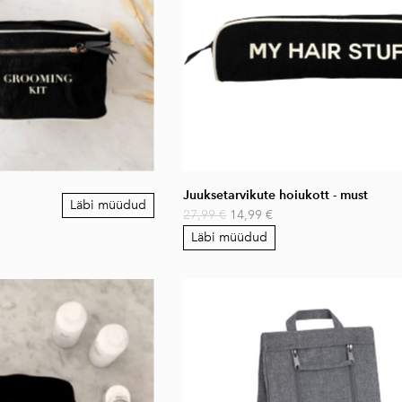
Juuksetarvikute hoiukott - must
Läbi müüdud
27,99 €
14,99 €
Läbi müüdud