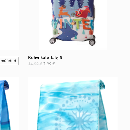
Kohvrikate Talv, S
i müüdud
14,99 €
7,99 €