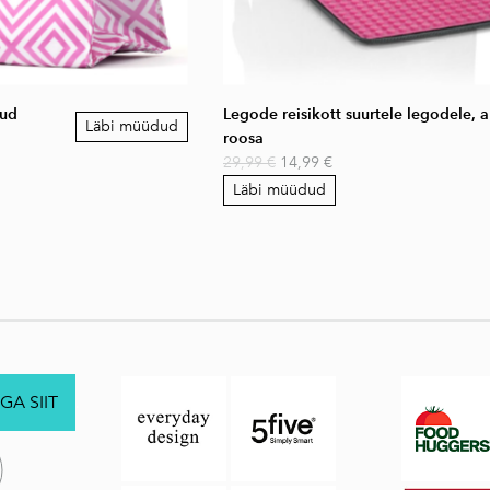
jud
Legode reisikott suurtele legodele, a
Läbi müüdud
roosa
29,99 €
14,99 €
Läbi müüdud
GA SIIT
.