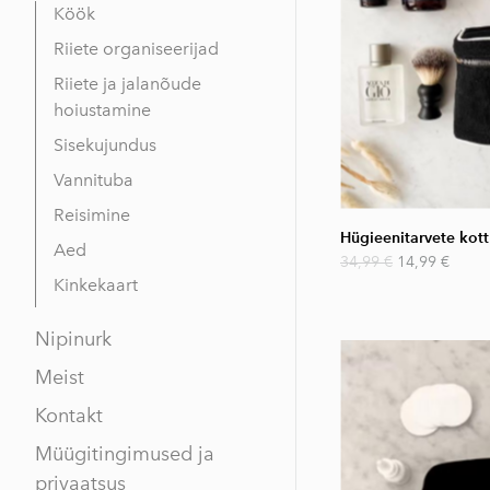
Köök
Riiete organiseerijad
Riiete ja jalanõude
hoiustamine
Sisekujundus
Vannituba
Reisimine
Hügieenitarvete kott
Aed
34,99 €
14,99 €
Kinkekaart
Nipinurk
Meist
Kontakt
Müügitingimused ja
privaatsus