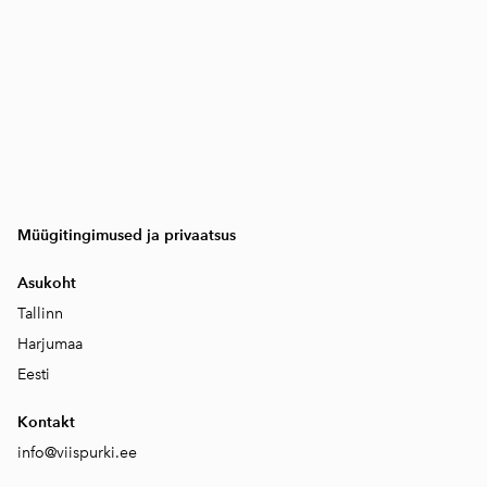
Müügitingimused ja privaatsus
Asukoht
Tallinn
Harjumaa
Eesti
Kontakt
info@viispurki.ee