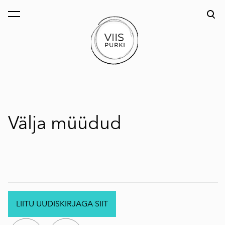
lisati ostukorvi.
Vaata ostukorvi
Välja müüdud
LIITU UUDISKIRJAGA SIIT
.