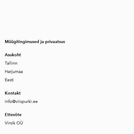
Müügitingimused ja privaatsus
Asukoht
Tallinn
Harjumaa
Eesti
Kontakt
info@viispurki.ee
Ettevõte
Virsik OÜ