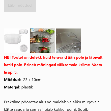
Läbi müüdud
NB! Tootel on defekt, kuid teravaid ääri pole ja läbivalt
katki pole. Esineb mõningasi väiksemaid kriime. Vaata
lisapilti.
Mõõdud
: 23 x 10cm
Materjal
: plastik
Praktiline pööratav alus võimaldab vajaliku mugavalt
kätte saada ja samas hoiab kokku ruumi. Sobib