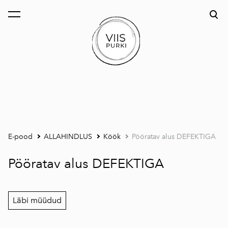
lisati ostukorvi.
Vaata ostukorvi
E-pood
ALLAHINDLUS
Köök
Pööratav alus DEFEKTIGA
Pööratav alus DEFEKTIGA
Läbi müüdud