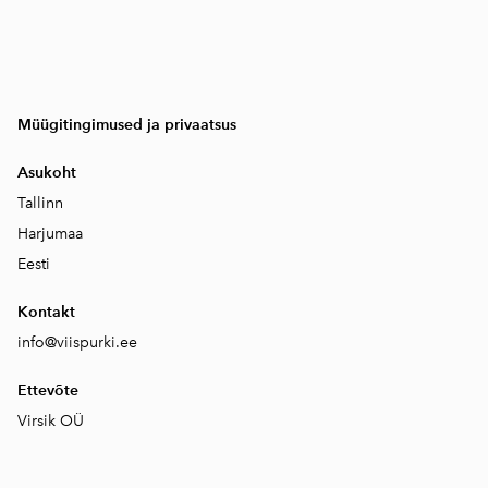
Müügitingimused ja privaatsus
Asukoht
Tallinn
Harjumaa
Eesti
Kontakt
info@viispurki.ee
Ettevõte
Virsik OÜ