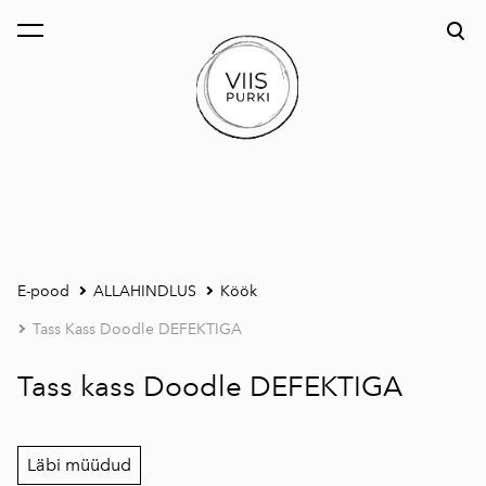
lisati ostukorvi.
Vaata ostukorvi
E-pood
ALLAHINDLUS
Köök
Tass Kass Doodle DEFEKTIGA
Tass kass Doodle DEFEKTIGA
Läbi müüdud