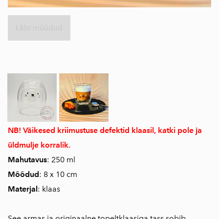
Läbi müüdud
NB! Väikesed kriimustuse defektid klaasil, katki pole ja
üldmulje korralik.
Mahutavus
: 250 ml
Mõõdud
: 8 x 10 cm
Materjal
: klaas
See armas ja originaalne topeltklaasiga tass sobib