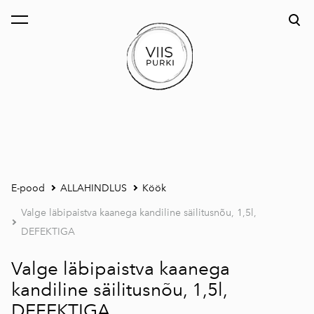
lisati ostukorvi.
Vaata ostukorvi
E-pood
ALLAHINDLUS
Köök
Valge läbipaistva kaanega kandiline säilitusnõu, 1,5l,
DEFEKTIGA
Valge läbipaistva kaanega
kandiline säilitusnõu, 1,5l,
DEFEKTIGA