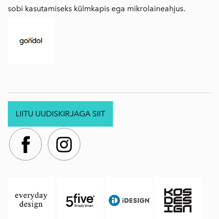
sobi kasutamiseks külmkapis ega mikrolaineahjus.
LIITU UUDISKIRJAGA SIIT
.