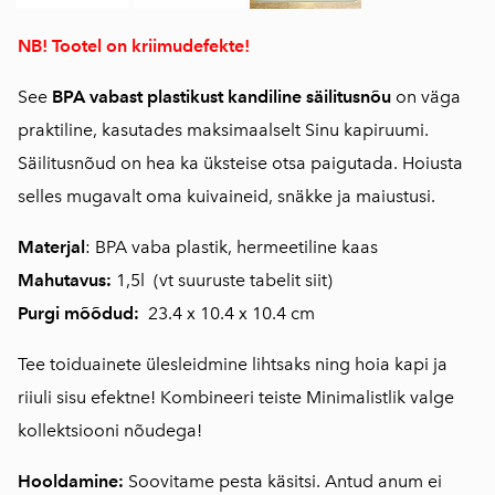
NB! Tootel on kriimudefekte!
See
BPA vabast plastikust kandiline säilitusnõu
on väga
praktiline, kasutades maksimaalselt Sinu kapiruumi.
Säilitusnõud on hea ka üksteise otsa paigutada. Hoiusta
selles mugavalt oma kuivaineid, snäkke ja maiustusi.
Materjal
: BPA vaba plastik, hermeetiline kaas
Mahutavus:
1,5l (
vt suuruste tabelit siit
)
Purgi mõõdud:
23.4 x 10.4 x 10.4 cm
Tee toiduainete ülesleidmine lihtsaks ning hoia kapi ja
riiuli sisu efektne! Kombineeri teiste Minimalistlik valge
kollektsiooni nõudega!
Hooldamine:
Soovitame pesta käsitsi. Antud anum ei