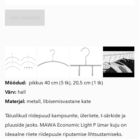
Läbi müüdud
Mõõdud:
pikkus 40 cm (5 tk), 20,5 cm (1 tk)
Värv:
hall
Materjal:
metall, libisemisvastane kate
Täiuslikud riidepuud kampsunite, üleriiete, t-särkide ja
pluuside jaoks. MAWA Economic Light P ümar kuju on
ideaalne riiete riidepuule riputamise lihtsustamiseks.