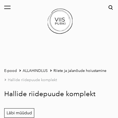
lisati ostukorvi.
Vaata ostukorvi
E-pood
ALLAHINDLUS
Riiete ja jalanõude hoiustamine
Hallide riidepuude komplekt
Hallide riidepuude komplekt
Läbi müüdud