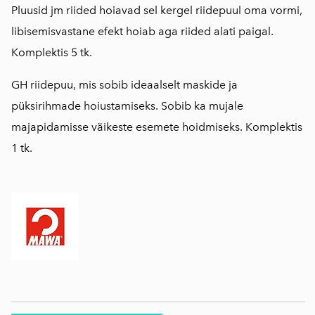
Pluusid jm riided hoiavad sel kergel riidepuul oma vormi,
libisemisvastane efekt hoiab aga riided alati paigal.
Komplektis 5 tk.
GH riidepuu, mis sobib ideaalselt maskide ja
püksirihmade hoiustamiseks. Sobib ka mujale
majapidamisse väikeste esemete hoidmiseks. Komplektis
1 tk.