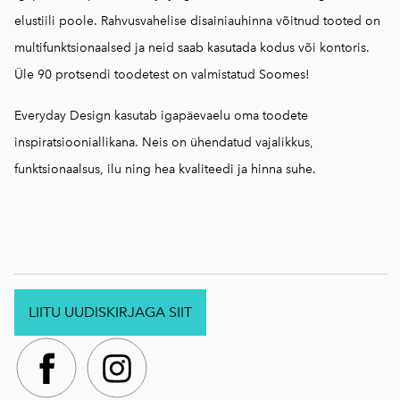
elustiili poole. Rahvusvahelise disainiauhinna võitnud tooted on
multifunktsionaalsed ja neid saab kasutada kodus või kontoris.
Üle 90 protsendi toodetest on valmistatud Soomes!
Everyday Design kasutab igapäevaelu oma toodete
inspiratsiooniallikana. Neis on ühendatud vajalikkus,
funktsionaalsus, ilu ning hea kvaliteedi ja hinna suhe.
LIITU UUDISKIRJAGA SIIT
.