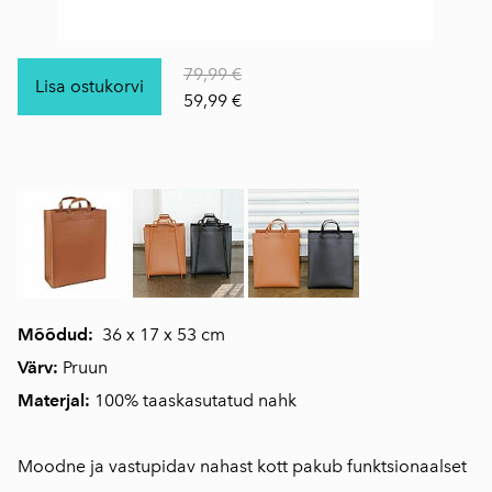
79,99 €
Lisa ostukorvi
59,99 €
Mõõdud:
36 x 17 x 53 cm
Värv:
Pruun
Materjal:
100% taaskasutatud nahk
Moodne ja vastupidav nahast kott pakub funktsionaalset