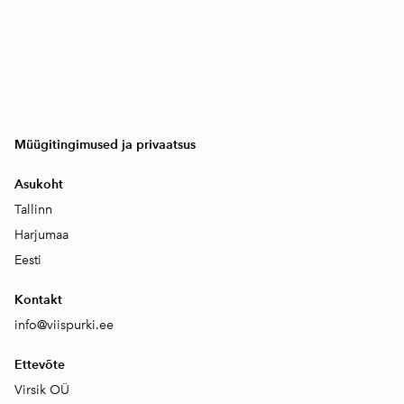
Müügitingimused ja privaatsus
Asukoht
Tallinn
Harjumaa
Eesti
Kontakt
info@viispurki.ee
Ettevõte
Virsik OÜ