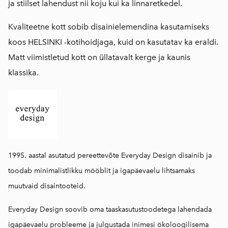
ja stiilset lahendust nii koju kui ka linnaretkedel.
Kvaliteetne kott sobib disainielemendina kasutamiseks
koos HELSINKI -kotihoidjaga, kuid on kasutatav ka eraldi.
Matt viimistletud kott on üllatavalt kerge ja kaunis
klassika.
1995. aastal asutatud pereettevõte Everyday Design disainib ja
toodab minimalistlikku mööblit ja igapäevaelu lihtsamaks
muutvaid disaintooteid.
Everyday Design soovib oma taaskasutustoodetega lahendada
igapäevaelu probleeme ja julgustada inimesi ökoloogilisema