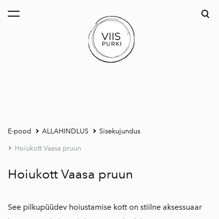
lisati ostukorvi.
Vaata ostukorvi
E-pood
ALLAHINDLUS
Sisekujundus
Hoiukott Vaasa pruun
Hoiukott Vaasa pruun
See pilkupüüdev hoiustamise kott on stiilne aksessuaar