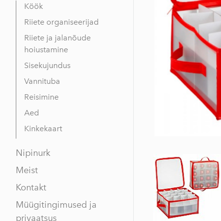
Köök
Riiete organiseerijad
Riiete ja jalanõude
hoiustamine
Sisekujundus
Vannituba
Reisimine
Aed
Kinkekaart
Nipinurk
Meist
Kontakt
Müügitingimused ja
privaatsus