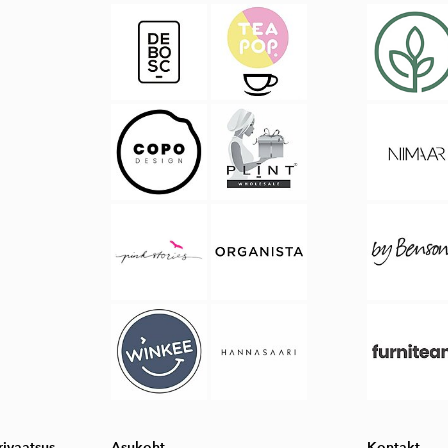
ivaatsus
Asukoht
Kontakt