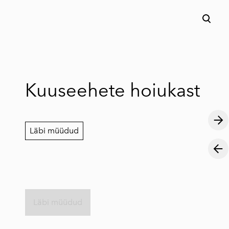
lisati ostukorvi.
Vaata ostukorvi
Kuuseehete hoiukast
Läbi müüdud
Läbi müüdud