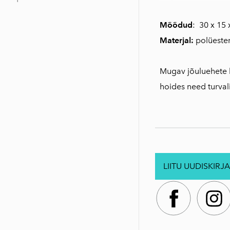
Mõõdud
: 30 x 15
Materjal:
polüeste
Mugav jõuluehete h
hoides need turvali
LIITU UUDISKIRJA