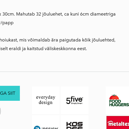
 x 30cm. Mahutab 32 jõuluehet, ca kuni 6cm diameetriga
r/papp
oiukast, mis võimaldab ära paigutada kõik jõuluehted,
selt eraldi ja kaitstud väliskeskkonna eest.
GA SIIT
.