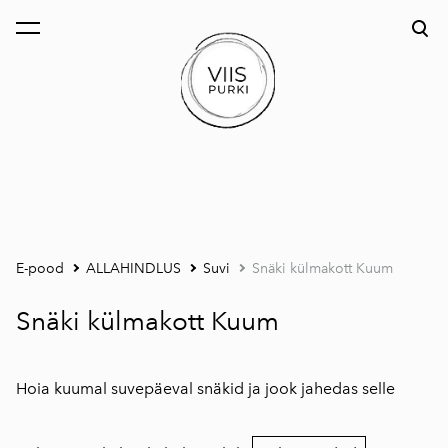
lisati ostukorvi.
Vaata ostukorvi
E-pood
ALLAHINDLUS
Suvi
Snäki külmakott Kuum
Snäki külmakott Kuum
Hoia kuumal suvepäeval snäkid ja jook jahedas selle