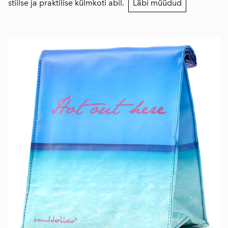
stiilse ja praktilise külmkoti abil.
Läbi müüdud