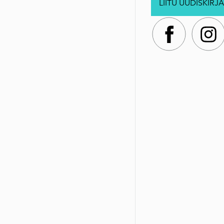
LIITU UUDISKIRJA