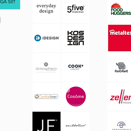
GA SIIT
.