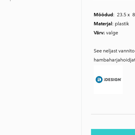
Mõõdud
: 23.5 x 8
Materjal
: plastik
Värv:
valge
See neljast vannit
hambaharjahoidjat,