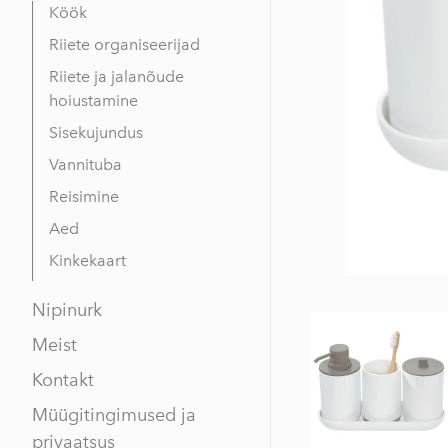
Köök
Riiete organiseerijad
Riiete ja jalanõude
hoiustamine
Sisekujundus
Vannituba
Reisimine
Aed
Kinkekaart
Nipinurk
Meist
Kontakt
Müügitingimused ja
privaatsus