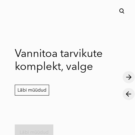
lisati ostukorvi.
Vaata ostukorvi
Vannitoa tarvikute
komplekt, valge
Läbi müüdud
Läbi müüdud