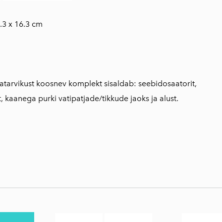
.3 x 16.3 cm
oatarvikust koosnev komplekt sisaldab: seebidosaatorit,
 kaanega purki vatipatjade/tikkude jaoks ja alust.