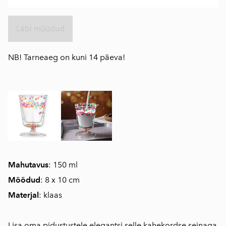
Läbi müüdud
NB! Tarneaeg on kuni 14 päeva!
Mahutavus
: 150 ml
Mõõdud
: 8 x 10 cm
Materjal
: klaas
Lisa oma pidustustele elegantsi selle kahekordse seinaga