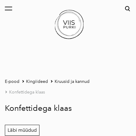
lisati ostukorvi.
Vaata ostukorvi
E-pood
Kingiideed
Kruusid ja kannud
Konfettidega klaas
Konfettidega klaas
Läbi müüdud