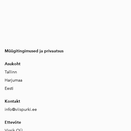
Müügitingimused ja privaatsus
Asukoht
Tallinn
Harjumaa
Eesti
Kontakt
info@viispurki.ee
Ettevõte
Virsik OÜ