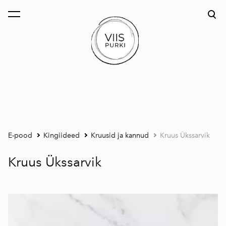
lisati ostukorvi.
Vaata ostukorvi
E-pood
Kingiideed
Kruusid ja kannud
Kruus Ükssarvik
Kruus Ükssarvik