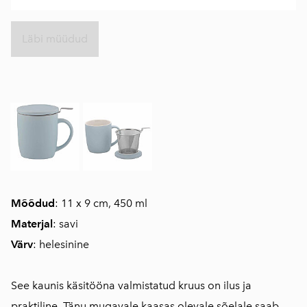
Läbi müüdud
Mõõdud
: 11 x 9 cm, 450 ml
Materjal
: savi
Värv
: helesinine
See kaunis käsitööna valmistatud kruus on ilus ja
praktiline. Tänu mugavale kaasas olevale sõelale saab