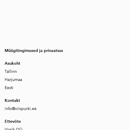
Müügitingimused ja privaatsus
Asukoht
Tallinn
Harjumaa
Eesti
Kontakt
info@viispurki.ee
Ettevõte
Virsik OÜ