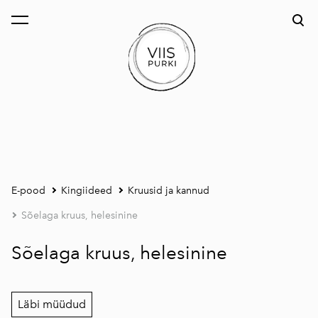
lisati ostukorvi.
Vaata ostukorvi
E-pood
Kingiideed
Kruusid ja kannud
Sõelaga kruus, helesinine
Sõelaga kruus, helesinine
Läbi müüdud