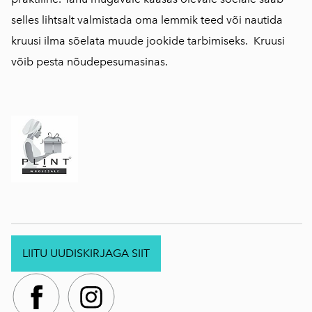
selles lihtsalt valmistada oma lemmik teed või nautida
kruusi ilma sõelata muude jookide tarbimiseks. Kruusi
võib pesta nõudepesumasinas.
LIITU UUDISKIRJAGA SIIT
.