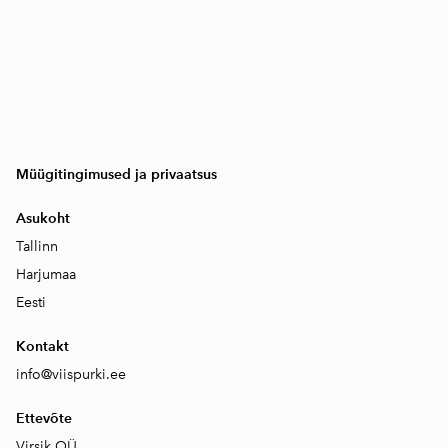
Müügitingimused ja privaatsus
Asukoht
Tallinn
Harjumaa
Eesti
Kontakt
info@viispurki.ee
Ettevõte
Virsik OÜ