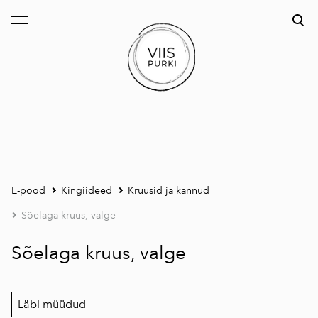
lisati ostukorvi.
Vaata ostukorvi
E-pood
Kingiideed
Kruusid ja kannud
Sõelaga kruus, valge
Sõelaga kruus, valge
Läbi müüdud