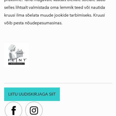
selles lihtsalt valmistada oma lemmik teed või nautida
kruusi ilma sõelata muude jookide tarbimiseks. Kruusi
võib pesta nõudepesumasinas.
LIITU UUDISKIRJAGA SIIT
.