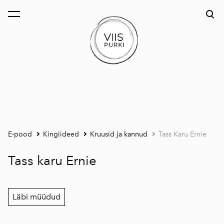
lisati ostukorvi.
Vaata ostukorvi
E-pood
Kingiideed
Kruusid ja kannud
Tass Karu Ernie
Tass karu Ernie
Läbi müüdud