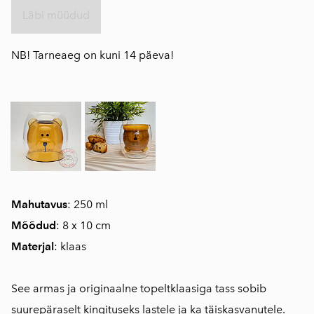
Läbi müüdud
NB! Tarneaeg on kuni 14 päeva!
Mahutavus
: 250 ml
Mõõdud
: 8 x 10 cm
Materjal
: klaas
See armas ja originaalne topeltklaasiga tass sobib
suurepäraselt kingituseks lastele ja ka täiskasvanutele.