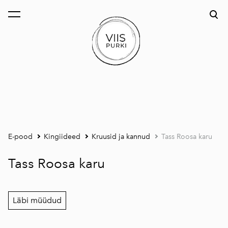
lisati ostukorvi.
Vaata ostukorvi
E-pood
Kingiideed
Kruusid ja kannud
Tass Roosa karu
Tass Roosa karu
Läbi müüdud