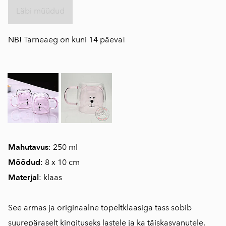
Läbi müüdud
NB! Tarneaeg on kuni 14 päeva!
Mahutavus
: 250 ml
Mõõdud
: 8 x 10 cm
Materjal
: klaas
See armas ja originaalne topeltklaasiga tass sobib
suurepäraselt kingituseks lastele ja ka täiskasvanutele.