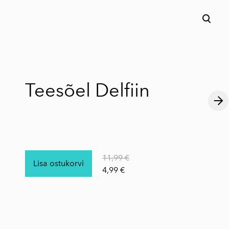
lisati ostukorvi.
Vaata ostukorvi
Teesõel Delfiin
11,99 €
Lisa ostukorvi
4,99 €