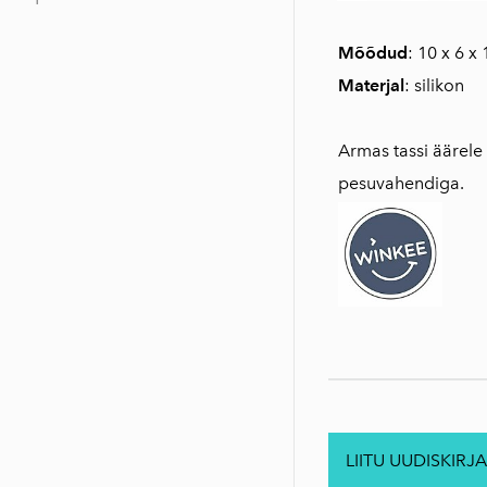
Mõõdud
: 10 x 6 x
Materjal
: silikon
Armas tassi äärele
pesuvahendiga.
LIITU UUDISKIRJA