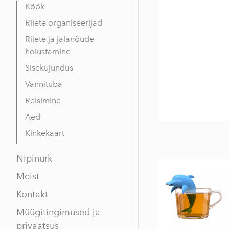
Köök
Riiete organiseerijad
Riiete ja jalanõude
hoiustamine
Sisekujundus
Vannituba
Reisimine
Aed
Kinkekaart
Nipinurk
Meist
Kontakt
Müügitingimused ja
privaatsus