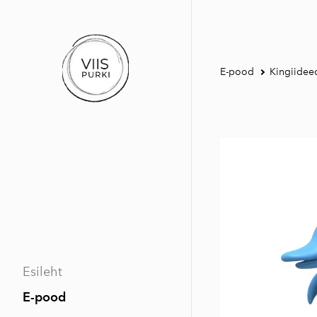
E-pood
Kingiidee
Esileht
E-pood