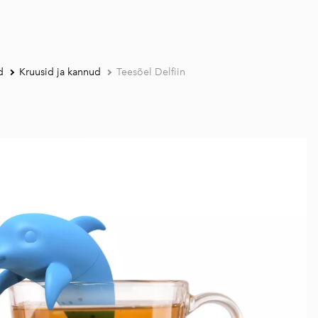
d
Kruusid ja kannud
Teesõel Delfiin