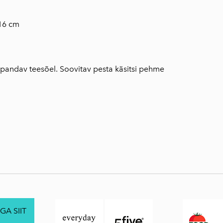
 16 cm
 pandav teesõel. Soovitav pesta käsitsi pehme
GA SIIT
.