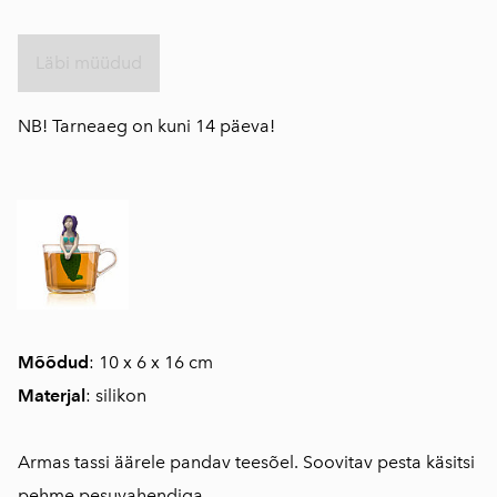
Läbi müüdud
NB! Tarneaeg on kuni 14 päeva!
Mõõdud
: 10 x 6 x 16 cm
Materjal
: silikon
Armas tassi äärele pandav teesõel. Soovitav pesta käsitsi
pehme pesuvahendiga.