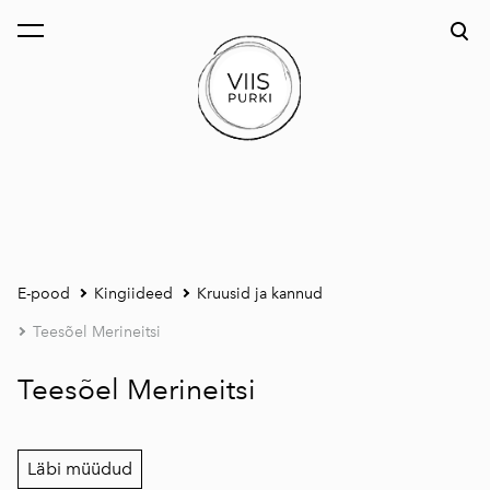
lisati ostukorvi.
Vaata ostukorvi
E-pood
Kingiideed
Kruusid ja kannud
Teesõel Merineitsi
Teesõel Merineitsi
Läbi müüdud