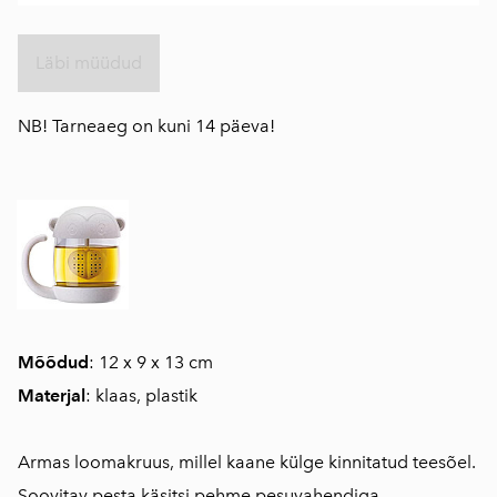
Läbi müüdud
NB! Tarneaeg on kuni 14 päeva!
Mõõdud
: 12 x 9 x 13 cm
Materjal
: klaas, plastik
Armas loomakruus, millel kaane külge kinnitatud teesõel.
Soovitav pesta käsitsi pehme pesuvahendiga.