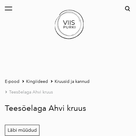
lisati ostukorvi.
Vaata ostukorvi
E-pood
Kingiideed
Kruusid ja kannud
Teesõelaga Ahvi kruus
Teesõelaga Ahvi kruus
Läbi müüdud