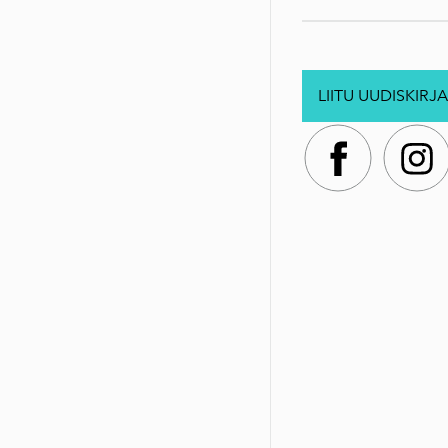
LIITU UUDISKIRJA