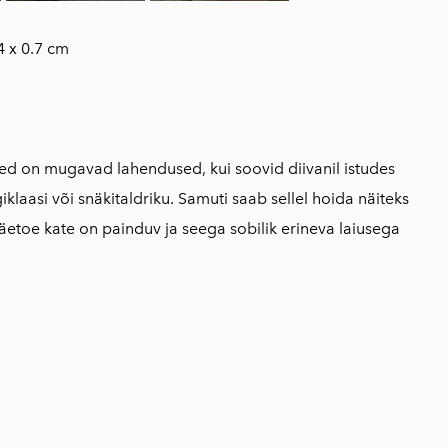
4 x 0.7 cm
ted on mugavad lahendused, kui soovid diivanil istudes
klaasi või snäkitaldriku. Samuti saab sellel hoida näiteks
 Käetoe kate on painduv ja seega sobilik erineva laiusega