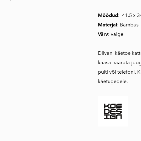
Mõõdud
: 41.5 x 3
Materjal
: Bambus
Värv
: valge
Diivani käetoe kat
kaasa haarata joogi
pulti või telefoni.
käetugedele.