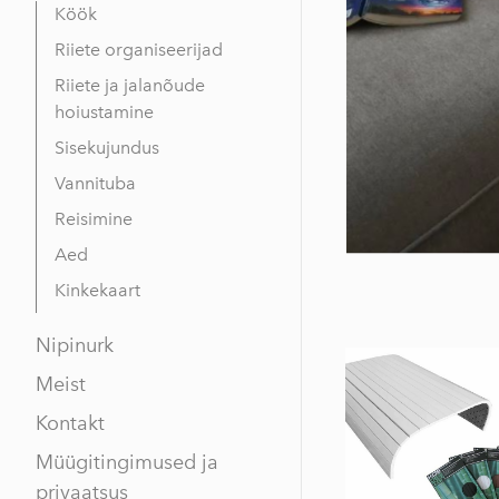
Köök
Riiete organiseerijad
Riiete ja jalanõude
hoiustamine
Sisekujundus
Vannituba
Reisimine
Aed
Kinkekaart
Nipinurk
Meist
Kontakt
Müügitingimused ja
privaatsus