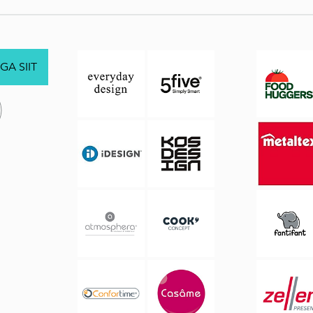
GA SIIT
.