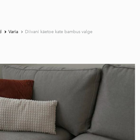
d
Varia
Diivani käetoe kate bambus valge