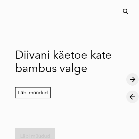
lisati ostukorvi.
Vaata ostukorvi
Diivani käetoe kate
bambus valge
Läbi müüdud
Läbi müüdud