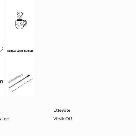
Ettevõte
ki.ee
Virsik OÜ