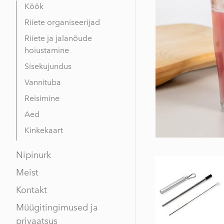
Köök
Riiete organiseerijad
Riiete ja jalanõude
hoiustamine
Sisekujundus
Vannituba
Reisimine
Aed
Kinkekaart
Nipinurk
Meist
Kontakt
Müügitingimused ja
privaatsus