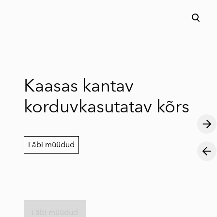
lisati ostukorvi.
Vaata ostukorvi
Kaasas kantav
korduvkasutatav kõrs
Läbi müüdud
Läbi müüdud