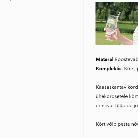
Materal
Roostevab
Komplektis
: Kõrs,
Kaasaskantav kord
ühekordsetele kõrt
erinevat tüüpide j
Kõrt võib pesta n