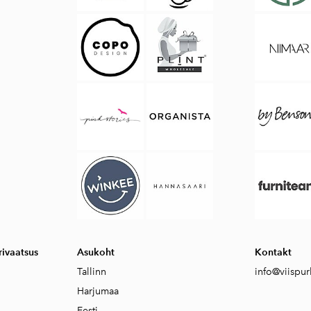
ivaatsus
Asukoht
Kontakt
Tallinn
info@viispur
Harjumaa
Eesti