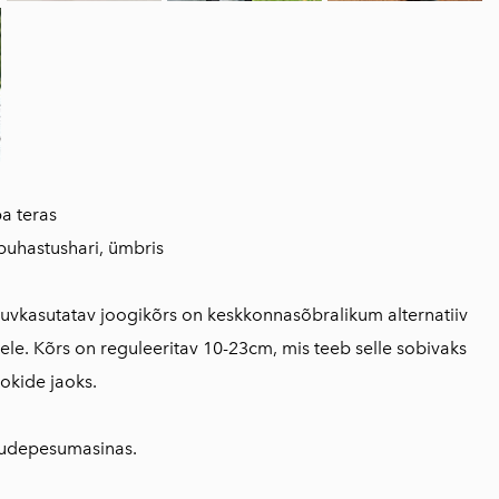
a teras
 puhastushari, ümbris
uvkasutatav joogikõrs on keskkonnasõbralikum alternatiiv
ele. Kõrs on reguleeritav 10-23cm, mis teeb selle sobivaks
ookide jaoks.
õudepesumasinas.