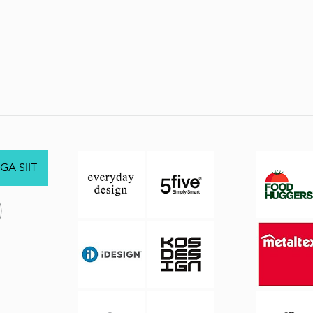
GA SIIT
.