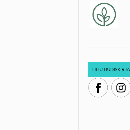
LIITU UUDISKIRJA