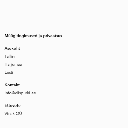
Müügitingimused ja privaatsus
Asukoht
Tallinn
Harjumaa
Eesti
Kontakt
info@viispurki.ee
Ettevõte
Virsik OÜ