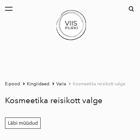
lisati ostukorvi.
Vaata ostukorvi
E-pood
Kingiideed
Varia
Kosmeetika reisikott valge
Kosmeetika reisikott valge
Läbi müüdud