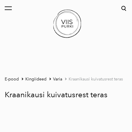
lisati ostukorvi.
Vaata ostukorvi
E-pood
Kingiideed
Varia
Kraanikausi kuivatusrest teras
Kraanikausi kuivatusrest teras