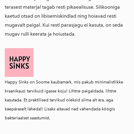
terasest materjal tagab resti pikaealisuse. Silikooniga
kaetud otsad on libisemiskindlad ning hoiavad resti
mugavalt paigal. Kui resti parasjagu ei kasuta, on seda
mugav rulli keerata ja hoiustada.
Happy Sinks on Soome kaubamärk, mis pakub minimalistlikke
kraanikausi tarvikuid igasse koju! Lihtne paigaldada, lihtne
kasutada. Et praktilised tarvikud oleksid silma alt ära, aga
käepäraselt lähedal! Lisaks aitavad nad vähendada köögis
bakteriaalset saastumist.