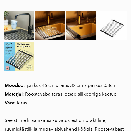
Mõõdud
: pikkus 46 cm x laius 32 cm x paksus 0.8cm
Materjal
: Roostevaba teras, otsad silikooniga kaetud
Värv
: teras
See stiilne kraanikausi kuivatusrest on praktiline,
ruumisäästlik ja mugav abivahend köögis. Roostevabast