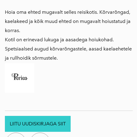
Hoia oma ehted mugavalt selles reisikotis. Kõrvarõngad,
kaelakeed ja kõik muud ehted on mugavalt hoiustatud ja
korras.
Kotil on erinevad lukuga ja aasadega hoiukohad.
Spetsiaalsed augud kõrvarõngastele, aasad kaelaehetele
ja rullhoidik sõrmustele.
LIITU UUDISKIRJAGA SIIT
.