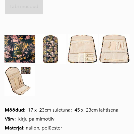
Läbi müüdud
Mõõdud
: 17 x 23cm suletuna; 45 x 23cm lahtisena
Värv:
kirju palmimotiiv
Materjal
: nailon, polüester