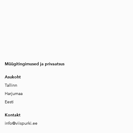
Müügitingimused ja privaatsus
Asukoht
Tallinn
Harjumaa
Eesti
Kontakt
info@viispurki.ee