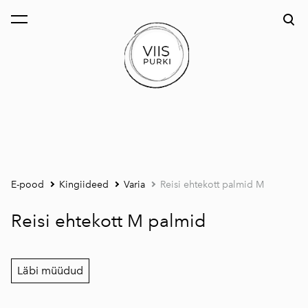
lisati ostukorvi.
Vaata ostukorvi
E-pood
Kingiideed
Varia
Reisi ehtekott palmid M
Reisi ehtekott M palmid
Läbi müüdud