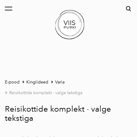
lisati ostukorvi.
Vaata ostukorvi
E-pood
Kingiideed
Varia
Reisikottide komplekt - valge tekstiga
Reisikottide komplekt - valge
tekstiga