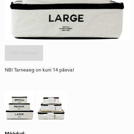
Läbi müüdud
NB! Tarneaeg on kuni 14 päeva!
Mõõdud: