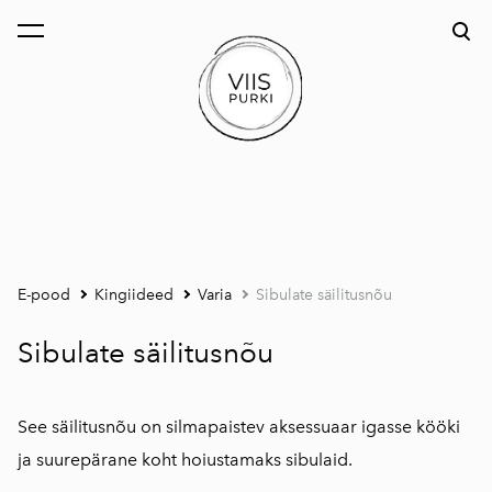
lisati ostukorvi.
Vaata ostukorvi
E-pood
Kingiideed
Varia
Sibulate säilitusnõu
Sibulate säilitusnõu
See säilitusnõu on silmapaistev aksessuaar igasse kööki
ja suurepärane koht hoiustamaks sibulaid.