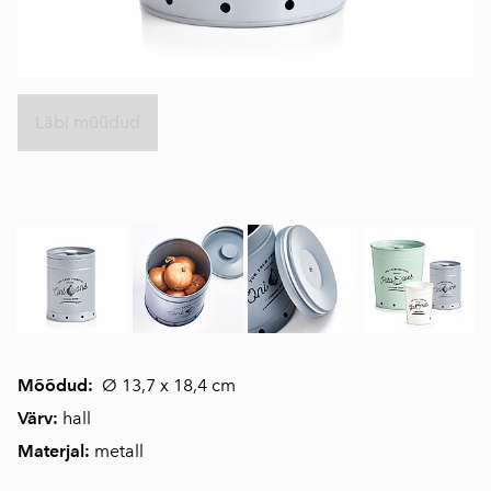
Läbi müüdud
Mõõdud:
Ø 13,7 x 18,4 cm
Värv:
hall
Materjal:
metall