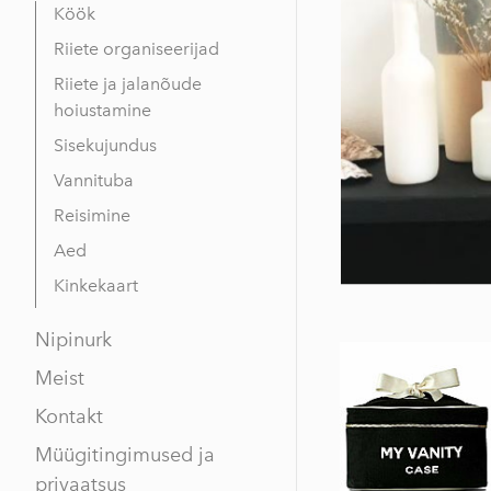
Köök
Riiete organiseerijad
Riiete ja jalanõude
hoiustamine
Sisekujundus
Vannituba
Reisimine
Aed
Kinkekaart
Nipinurk
Meist
Kontakt
Müügitingimused ja
privaatsus