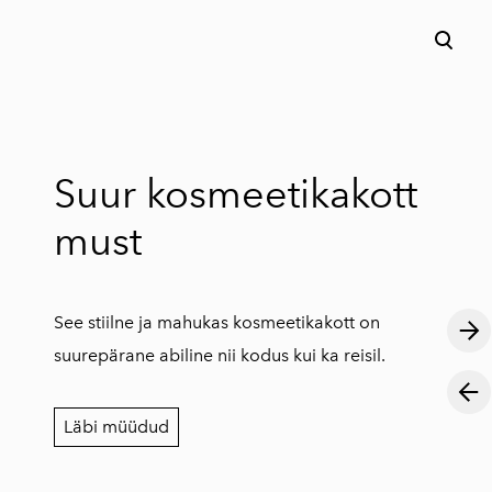
lisati ostukorvi.
Vaata ostukorvi
Suur kosmeetikakott
must
See stiilne ja mahukas kosmeetikakott on
suurepärane abiline nii kodus kui ka reisil.
Läbi müüdud