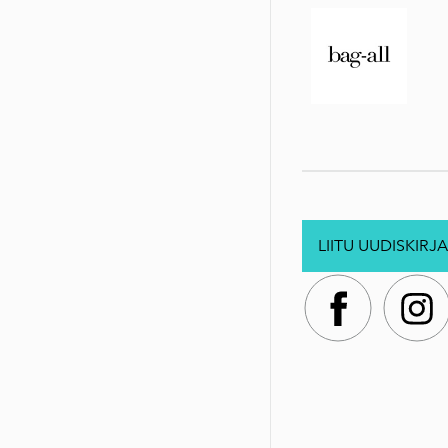
LIITU UUDISKIRJA