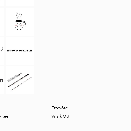
Ettevõte
ki.ee
Virsik OÜ