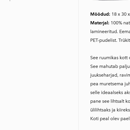
Mõõdud:
18 x 30 
Materjal:
100% natu
lamineeritud. Eem
PET-pudelist. Trük
See ruumikas kott o
See mahutab palju
juukseharjad, ravim
pea muretsema juhu
selle ideaalseks ak
pane see lihtsalt 
ülilihtsaks ja kiireks
Koti peal olev pael