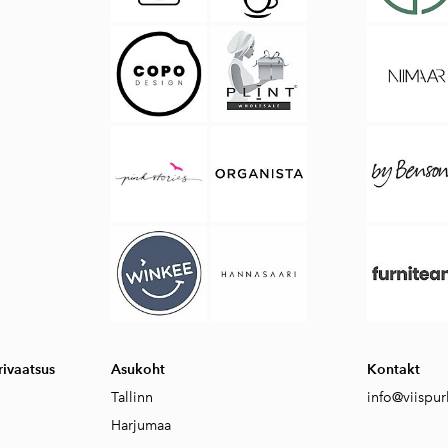
ivaatsus
Asukoht
Kontakt
Tallinn
info@viispur
Harjumaa