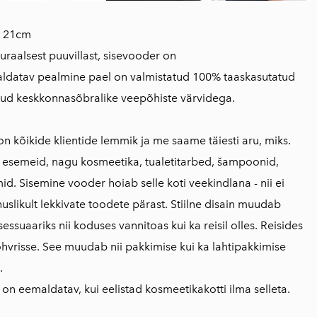
x 21cm
raalsest puuvillast, sisevooder on
aldatav pealmine pael on valmistatud 100% taaskasutatud
itud keskkonnasõbralike veepõhiste värvidega.
n kõikide klientide lemmik ja me saame täiesti aru, miks.
 esemeid, nagu kosmeetika, tualetitarbed, šampoonid,
id. Sisemine vooder hoiab selle koti veekindlana - nii ei
slikult lekkivate toodete pärast. Stiilne disain muudab
sessuaariks nii koduses vannitoas kui ka reisil olles. Reisides
kohvrisse. See muudab nii pakkimise kui ka lahtipakkimise
.
 on eemaldatav, kui eelistad kosmeetikakotti ilma selleta.