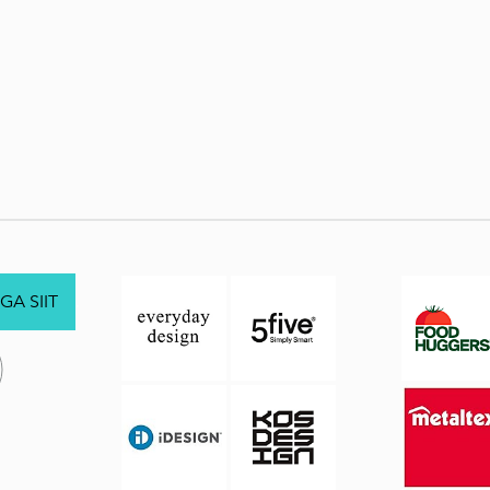
GA SIIT
.