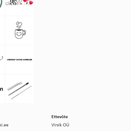
Ettevõte
ki.ee
Virsik OÜ