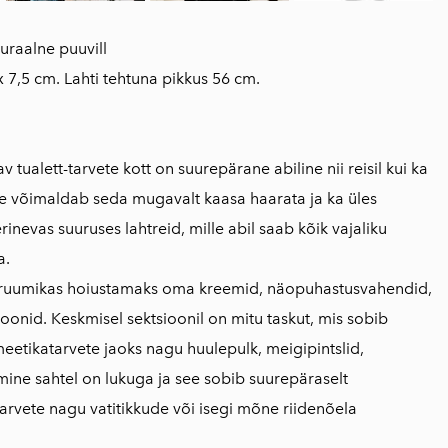
raalne puuvill
x 7,5 cm. Lahti tehtuna pikkus 56 cm.
tualett-tarvete kott on suurepärane abiline nii reisil kui ka
e võimaldab seda mugavalt kaasa haarata ja ka üles
erinevas suuruses lahtreid, mille abil saab kõik vajaliku
a.
 ruumikas hoiustamaks oma kreemid, näopuhastusvahendid,
oonid. Keskmisel sektsioonil on mitu taskut, mis sobib
eetikatarvete jaoks nagu huulepulk, meigipintslid,
mine sahtel on lukuga ja see sobib suurepäraselt
tarvete nagu vatitikkude või isegi mõne riidenõela