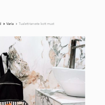
d
Varia
Tualett-tarvete kott must