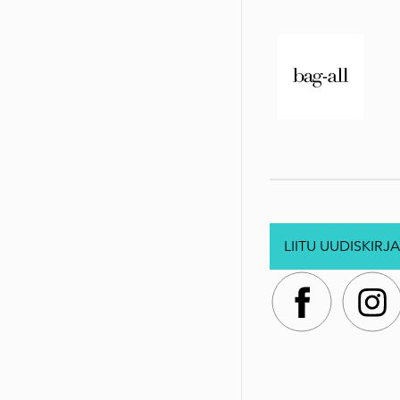
LIITU UUDISKIRJA