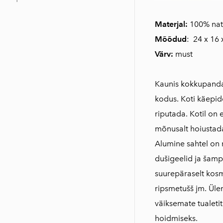
Materjal:
100% natu
Mõõdud
: 24 x 16 
Värv:
must
Kaunis kokkupandav 
kodus. Koti käepid
riputada. Kotil on 
mõnusalt hoiustad
Alumine sahtel on
dušigeelid ja šamp
suurepäraselt kosm
ripsmetušš jm. Üle
väiksemate tualeti
hoidmiseks.