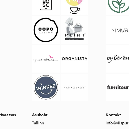
ivaatsus
Asukoht
Kontakt
Tallinn
info@viispur