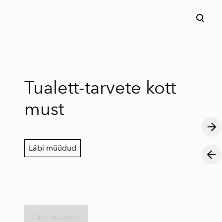
lisati ostukorvi.
Vaata ostukorvi
Tualett-tarvete kott
must
Läbi müüdud
Läbi müüdud