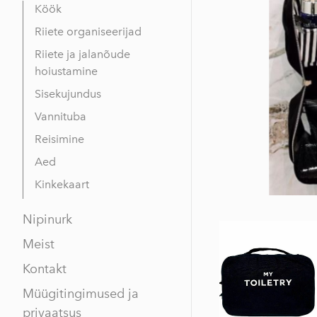
Köök
Riiete organiseerijad
Riiete ja jalanõude
hoiustamine
Sisekujundus
Vannituba
Reisimine
Aed
Kinkekaart
Nipinurk
Meist
Kontakt
Müügitingimused ja
privaatsus