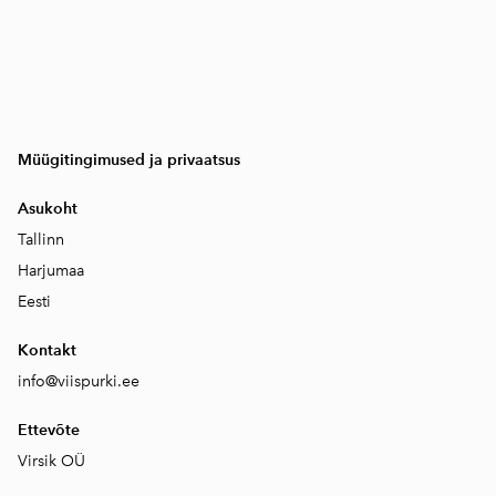
Müügitingimused ja privaatsus
Asukoht
Tallinn
Harjumaa
Eesti
Kontakt
info@viispurki.ee
Ettevõte
Virsik OÜ