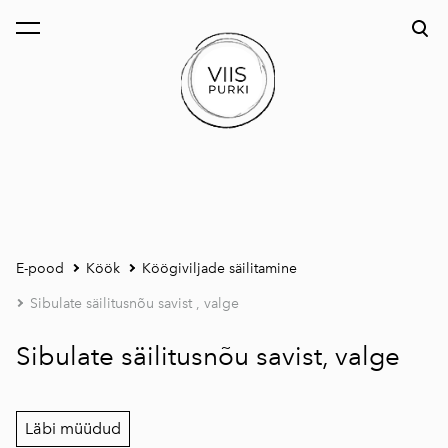
lisati ostukorvi.
Vaata ostukorvi
E-pood
Köök
Köögiviljade säilitamine
Sibulate säilitusnõu savist , valge
Sibulate säilitusnõu savist, valge
Läbi müüdud