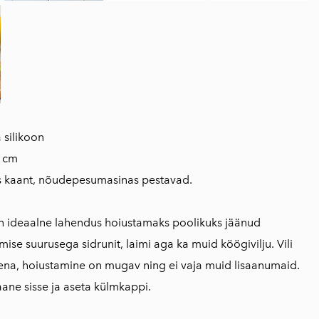
 silikoon
5 cm
es kaant, nõudepesumasinas pestavad.
 on ideaalne lahendus hoiustamaks poolikuks jäänud
ise suurusega sidrunit, laimi aga ka muid köögivilju. Vili
ena, hoiustamine on mugav ning ei vaja muid lisaanumaid.
kaane sisse ja aseta külmkappi.