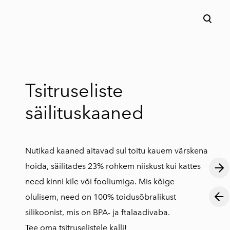
lisati ostukorvi.
Vaata ostukorvi
Tsitruseliste
säilituskaaned
Nutikad kaaned aitavad sul toitu kauem värskena
hoida, säilitades 23% rohkem niiskust kui kattes
need kinni kile või fooliumiga. Mis kõige
olulisem, need on 100% toidusõbralikust
silikoonist, mis on BPA- ja ftalaadivaba.
Tee oma tsitruselistele kalli!