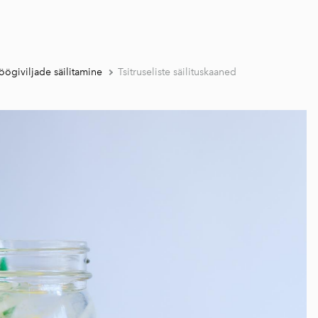
öögiviljade säilitamine
Tsitruseliste säilituskaaned