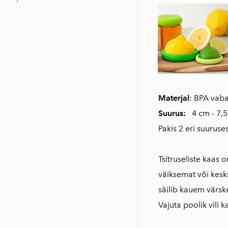
Materjal
: BPA vaba
Suurus:
4 cm - 7,
Pakis 2 eri suurus
Tsitruseliste kaas
väiksemat või keskm
säilib kauem värsk
Vajuta poolik vili 