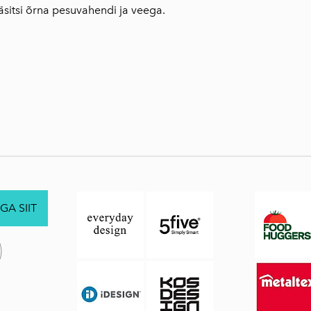
sitsi õrna pesuvahendi ja veega.
GA SIIT
.