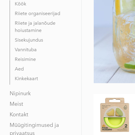
Köök
Riiete organiseerijad
Riiete ja jalanõude
hoiustamine
Sisekujundus
Vannituba
Reisimine
Aed
Kinkekaart
Nipinurk
Meist
Kontakt
Müügitingimused ja
privaatsus