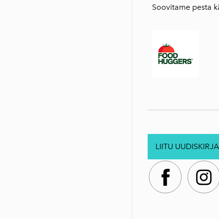
Soovitame pesta kä
LIITU UUDISKIRJA