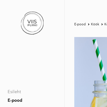
E-pood
Köök
K
Esileht
E-pood