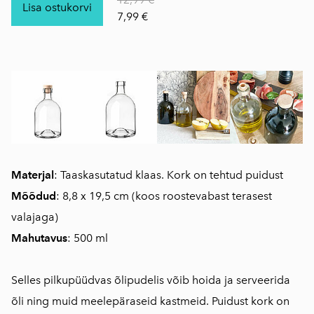
Lisa ostukorvi
7,99 €
Materjal
: Taaskasutatud klaas. Kork on tehtud puidust
Mõõdud
: 8,8 x 19,5 cm (koos roostevabast terasest
valajaga)
Mahutavus
: 500 ml
Selles pilkupüüdvas õlipudelis võib hoida ja serveerida
õli ning muid meelepäraseid kastmeid. Puidust kork on