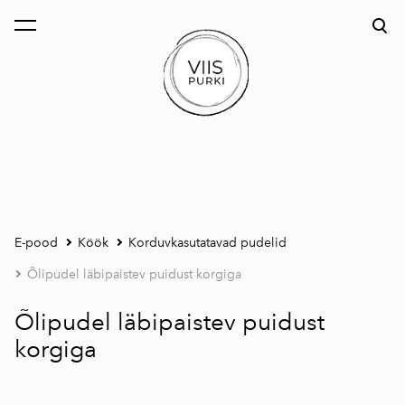
lisati ostukorvi.
Vaata ostukorvi
E-pood
Köök
Korduvkasutatavad pudelid
Õlipudel läbipaistev puidust korgiga
Õlipudel läbipaistev puidust
korgiga