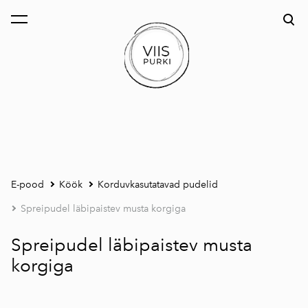
lisati ostukorvi.
Vaata ostukorvi
E-pood
Köök
Korduvkasutatavad pudelid
Spreipudel läbipaistev musta korgiga
Spreipudel läbipaistev musta
korgiga