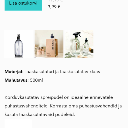
Lisa ostukorvi
3,99 €
Materjal
: Taaskasutatud ja taaskasutatav klaas
Mahutavus
: 500ml
Korduvkasutatav spreipudel on ideaalne erinevatele
puhastusvahenditele. Korrasta oma puhastusvahendid ja
kasuta taaskasutatavaid pudeleid.