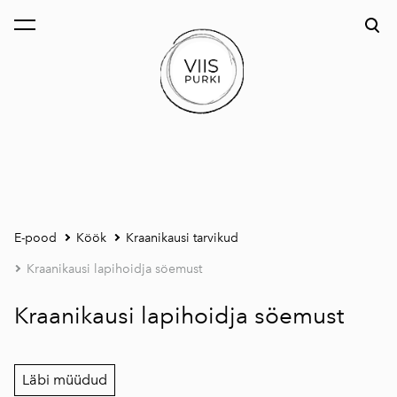
lisati ostukorvi.
Vaata ostukorvi
E-pood
Köök
Kraanikausi tarvikud
Kraanikausi lapihoidja söemust
Kraanikausi lapihoidja söemust
Läbi müüdud