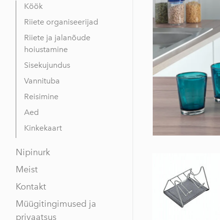
Köök
Riiete organiseerijad
Riiete ja jalanõude
hoiustamine
Sisekujundus
Vannituba
Reisimine
Aed
Kinkekaart
Nipinurk
Meist
Kontakt
Müügitingimused ja
privaatsus