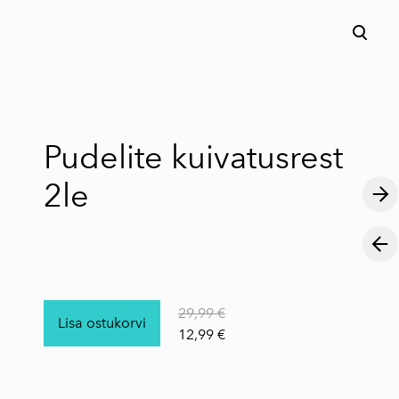
lisati ostukorvi.
Vaata ostukorvi
Pudelite kuivatusrest
2le
29,99 €
Lisa ostukorvi
12,99 €