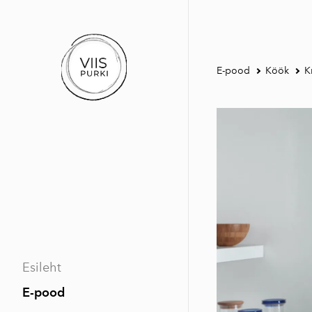
E-pood
Köök
K
Esileht
E-pood