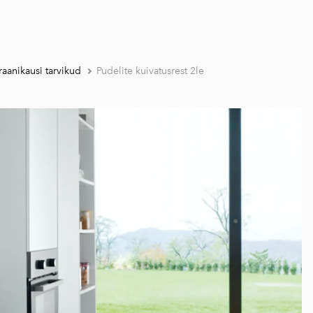
raanikausi tarvikud
Pudelite kuivatusrest 2le