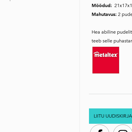
Mõõdud:
21x17x1
Mahutavus:
2 pude
Hea abiline pudelit
teeb selle puhastami
LIITU UUDISKIRJA