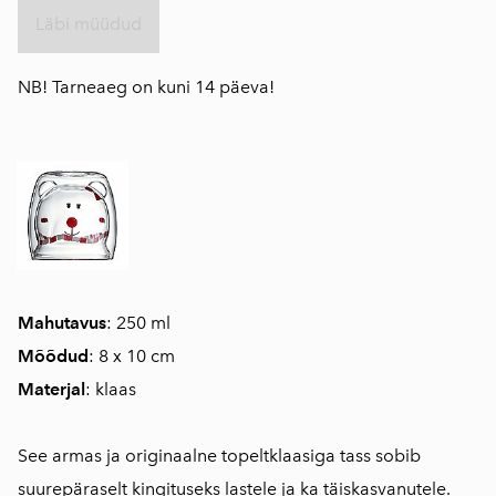
Läbi müüdud
NB! Tarneaeg on kuni 14 päeva!
Mahutavus
: 250 ml
Mõõdud
: 8 x 10 cm
Materjal
: klaas
See armas ja originaalne topeltklaasiga tass sobib
suurepäraselt kingituseks lastele ja ka täiskasvanutele.