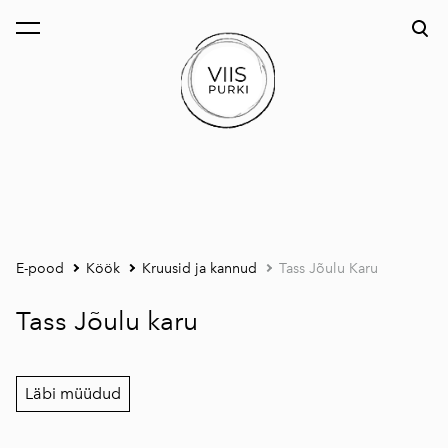
lisati ostukorvi.
Vaata ostukorvi
E-pood
Köök
Kruusid ja kannud
Tass Jõulu Karu
Tass Jõulu karu
Läbi müüdud