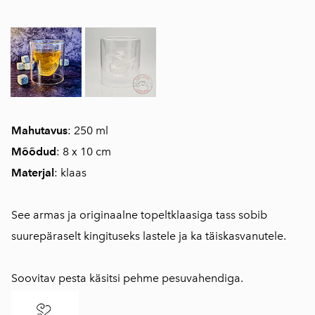
Mahutavus
: 250 ml
Mõõdud
: 8 x 10 cm
Materjal
: klaas
See armas ja originaalne topeltklaasiga tass sobib
suurepäraselt kingituseks lastele ja ka täiskasvanutele.
Soovitav pesta käsitsi pehme pesuvahendiga.