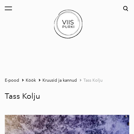
lisati ostukorvi.
Vaata ostukorvi
E-pood
Köök
Kruusid ja kannud
Tass Kolju
Tass Kolju