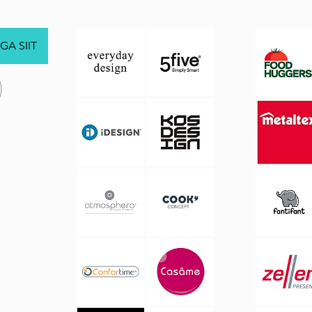
GA SIIT
.