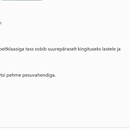
l
m
eltklaasiga tass sobib suurepäraselt kingituseks lastele ja
sitsi pehme pesuvahendiga.