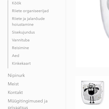
Köök
Riiete organiseerijad
Riiete ja jalanõude
hoiustamine
Sisekujundus
Vannituba
Reisimine
Aed
Kinkekaart
Nipinurk
Meist
Kontakt
Müügitingimused ja
privaatsus