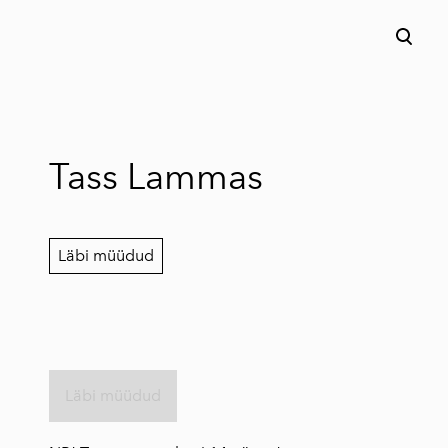
lisati ostukorvi.
Vaata ostukorvi
Tass Lammas
Läbi müüdud
Läbi müüdud