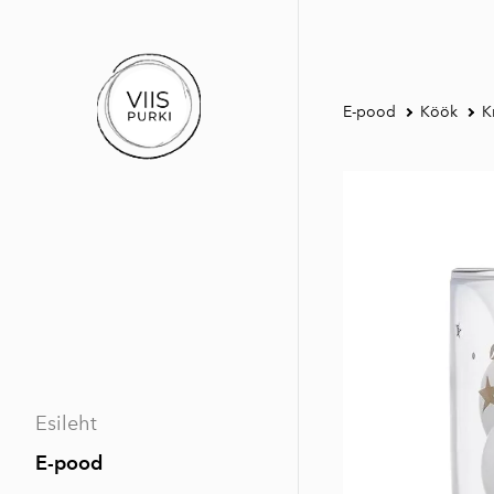
E-pood
Köök
K
Esileht
E-pood