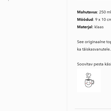
Mahutavus
: 250 m
Mõõdud
: 9 x 10 c
Materjal
: klaas
See originaalne top
ka täiskasvanutele.
Soovitav pesta kä