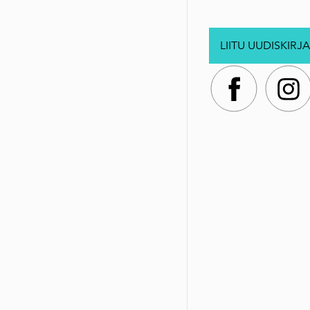
LIITU UUDISKIRJA