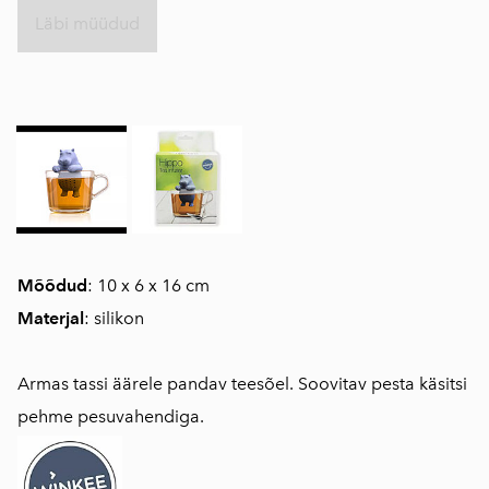
Läbi müüdud
Mõõdud
: 10 x 6 x 16 cm
Materjal
: silikon
Armas tassi äärele pandav teesõel. Soovitav pesta käsitsi
pehme pesuvahendiga.