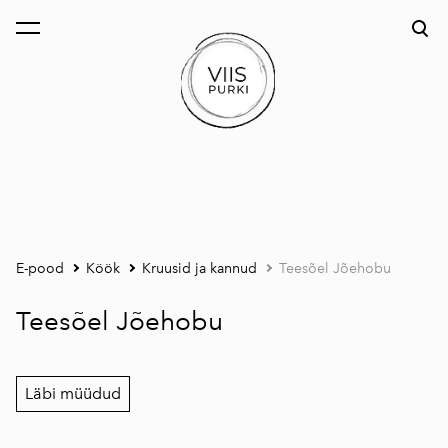
lisati ostukorvi.
Vaata ostukorvi
E-pood
Köök
Kruusid ja kannud
Teesõel Jõehobu
Teesõel Jõehobu
Läbi müüdud