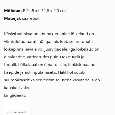
Mõõdud:
P 24,5 x L 31,5 x 2,3 cm
Materjal:
saarepuit
Käsitsi valmistatud antibakteriaalne lõikelaud on
viimistletud parafiinõliga, mis teeb sellest ohutu
lõikepinna leivale või juurviljadele. Iga lõikelaud on
ainulaadne, varieerudes puidu tekstuurilt ja
toonilt. Lõikelaual on ümar disain, funktsionaalne
käepide ja auk riputamiseks. Halikkot sobib
suurepäraselt ka serveerimisalusena kasutada ja on
kauakestvaks
kingiideeks.