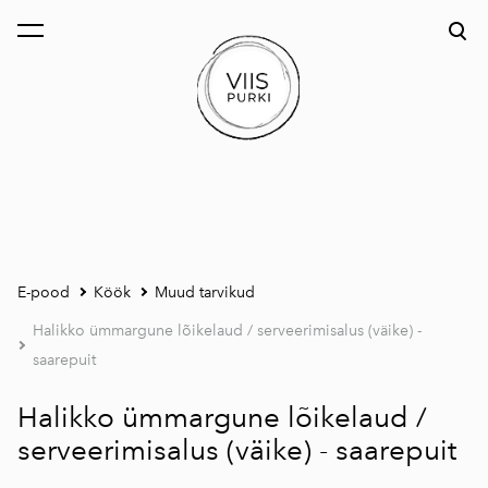
lisati ostukorvi.
Vaata ostukorvi
E-pood
Köök
Muud tarvikud
Halikko ümmargune lõikelaud / serveerimisalus (väike) -
saarepuit
Halikko ümmargune lõikelaud /
serveerimisalus (väike) - saarepuit