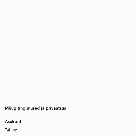
Müügitingimused ja privaatsus
Asukoht
Tallinn