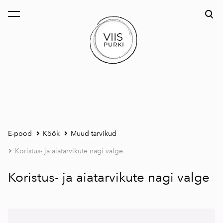
lisati ostukorvi.
Vaata ostukorvi
E-pood
Köök
Muud tarvikud
Koristus- ja aiatarvikute nagi valge
Koristus- ja aiatarvikute nagi valge