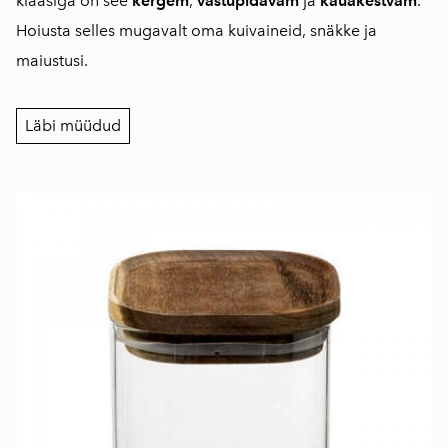
klaasiga on see
kergem
,
vastupidavam
ja
kauakestvam
.
Hoiusta selles mugavalt oma kuivaineid, snäkke ja
maiustusi.
Läbi müüdud