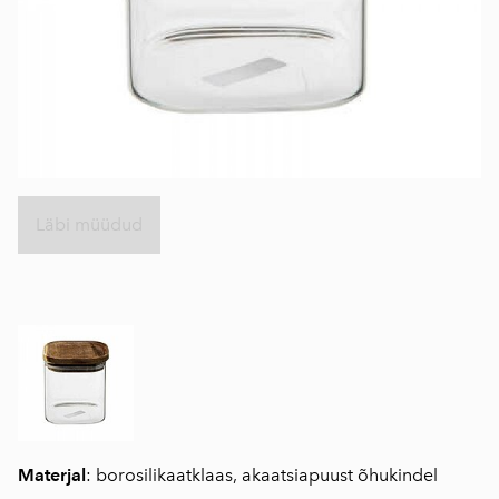
Läbi müüdud
Materjal
: borosilikaatklaas, akaatsiapuust õhukindel