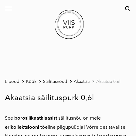
lisati ostukorvi.
Vaata ostukorvi
E-pood
Köök
Säilitusnõud
Akaatsia
Akaatsia 0,6l
Akaatsia säilituspurk 0,6l
See
borosilikaatklaasist
säilitusnõu on meie
erikollektsiooni
tõeline pilgupüüdja! Võrreldes tavalise