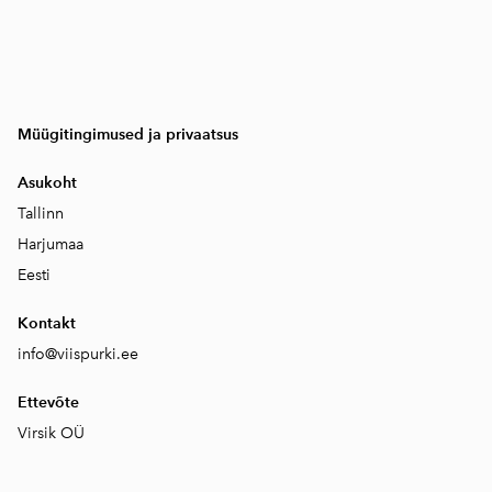
Müügitingimused ja privaatsus
Asukoht
Tallinn
Harjumaa
Eesti
Kontakt
info@viispurki.ee
Ettevõte
Virsik OÜ