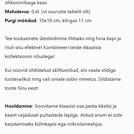
silikoonribaga kaas
Mahutavus
: 0,6l (
vt
suuruste tabelit siit
)
Purgi mõõdud
: 10x10 cm, kõrgus 11 cm
Tee toiduainete ülesleidmine lihtsaks ning hoia kapi ja
riiuli sisu efektne! Kombineeri teiste Akaatsia
kollektsiooni nõudega!
Kui soovid sildistatud säilitusnõud, siis vaata sildiga
tootevalikut ning vali omale sobiv nimetus. Sildistame
toote Sinu eest!
Hooldamine
: Soovitame klaasist osa pesta käsitsi ja
kaant vajadusel puhastada lapiga. Antud anum ei sobi
kasutamiseks külmkapis ega mikrolaineahjus.