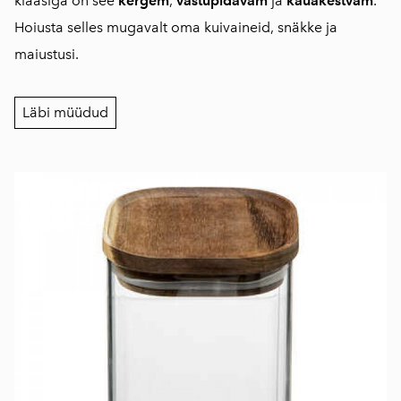
klaasiga on see
kergem
,
vastupidavam
ja
kauakestvam
.
Hoiusta selles mugavalt oma kuivaineid, snäkke ja
maiustusi.
Läbi müüdud