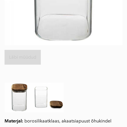
Läbi müüdud
Materjal:
borosilikaatklaas, akaatsiapuust õhukindel