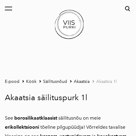
lisati ostukorvi.
Vaata ostukorvi
E-pood
Köök
Säilitusnõud
Akaatsia
Akaatsia 1l
Akaatsia säilituspurk 1l
See
borosilikaatklaasist
säilitusnõu on meie
erikollektsiooni
tõeline pilgupüüdja! Võrreldes tavalise