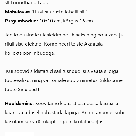
silikoonribaga kaas
Mahutavus:
1l (
vt suuruste tabelit siit
)
Purgi mõõdud:
10x10 cm, kõrgus 16 cm
Tee toiduainete ülesleidmine lihtsaks ning hoia kapi ja
riiuli sisu efektne! Kombineeri teiste Akaatsia
kollektsiooni nõudega!
Kui soovid sildistatud säilitusnõud, siis vaata sildiga
tootevalikut ning vali omale sobiv nimetus. Sildistame
toote Sinu eest!
Hooldamine
: Soovitame klaasist osa pesta käsitsi ja
kaant vajadusel puhastada lapiga. Antud anum ei sobi
kasutamiseks külmkapis ega mikrolaineahjus.