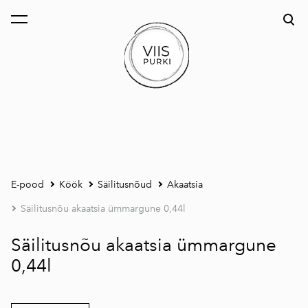
lisati ostukorvi.
Vaata ostukorvi
E-pood
Köök
Säilitusnõud
Akaatsia
Säilitusnõu akaatsia ümmargune 0,44l
Säilitusnõu akaatsia ümmargune
0,44l