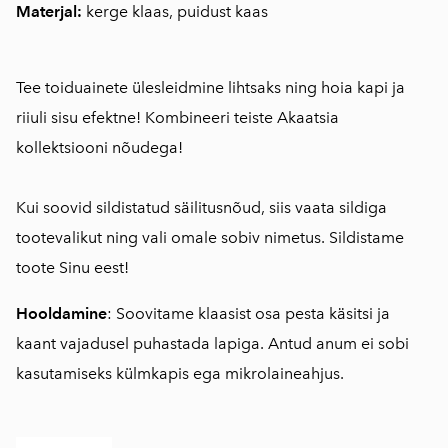
Materjal:
kerge klaas, puidust kaas
Tee toiduainete ülesleidmine lihtsaks ning hoia kapi ja
riiuli sisu efektne! Kombineeri teiste Akaatsia
kollektsiooni nõudega!
Kui soovid sildistatud säilitusnõud, siis vaata sildiga
tootevalikut ning vali omale sobiv nimetus. Sildistame
toote Sinu eest!
Hooldamine
: Soovitame klaasist osa pesta käsitsi ja
kaant vajadusel puhastada lapiga. Antud anum ei sobi
kasutamiseks külmkapis ega mikrolaineahjus.