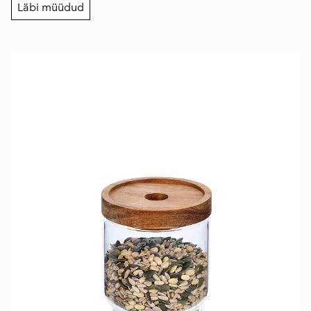
Läbi müüdud