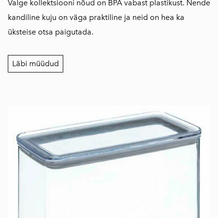
Valge kollektsiooni nõud on BPA vabast plastikust. Nende
kandiline kuju on väga praktiline ja neid on hea ka
üksteise otsa paigutada.
Läbi müüdud