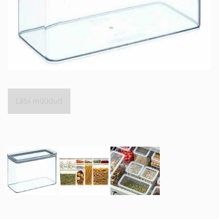
Läbi müüdud