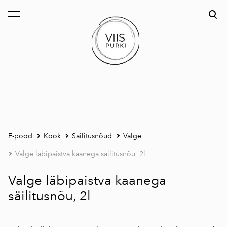
lisati ostukorvi.
Vaata ostukorvi
E-pood
Köök
Säilitusnõud
Valge
Valge läbipaistva kaanega säilitusnõu, 2l
Valge läbipaistva kaanega
säilitusnõu, 2l