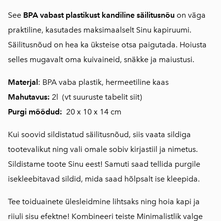
See
BPA vabast plastikust kandiline säilitusnõu
on väga
praktiline, kasutades maksimaalselt Sinu kapiruumi.
Säilitusnõud on hea ka üksteise otsa paigutada. Hoiusta
selles mugavalt oma kuivaineid, snäkke ja maiustusi.
Materjal
: BPA vaba plastik, hermeetiline kaas
Mahutavus:
2l (
vt suuruste tabelit siit
)
Purgi mõõdud:
20 x 10 x 14 cm
Kui soovid sildistatud säilitusnõud, siis vaata sildiga
tootevalikut ning vali omale sobiv kirjastiil ja nimetus.
Sildistame toote Sinu eest! Samuti saad tellida purgile
isekleebitavad sildid, mida saad hõlpsalt ise kleepida.
Tee toiduainete ülesleidmine lihtsaks ning hoia kapi ja
riiuli sisu efektne! Kombineeri teiste Minimalistlik valge