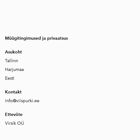
Müügitingimused ja privaatsus
Asukoht
Tallinn
Harjumaa
Eesti
Kontakt
info@viispurki.ee
Ettevõte
Virsik OÜ