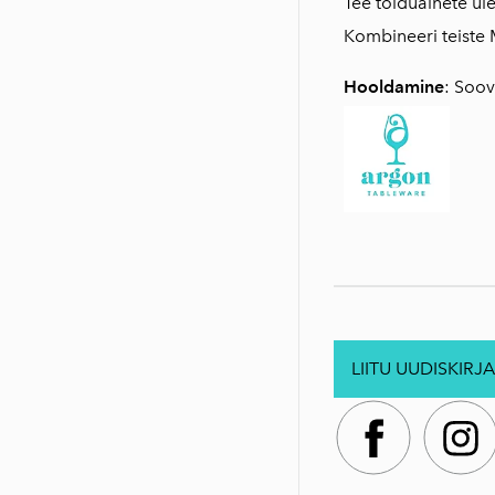
Tee toiduainete üles
Kombineeri teiste 
Hooldamine
: Soov
LIITU UUDISKIRJA