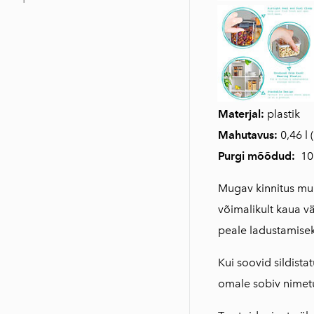
Materjal:
plastik
Mahutavus:
0,46 l (
Purgi mõõdud:
10 
Mugav kinnitus muu
võimalikult kaua vä
peale ladustamisek
Kui soovid sildistat
omale sobiv nimetu