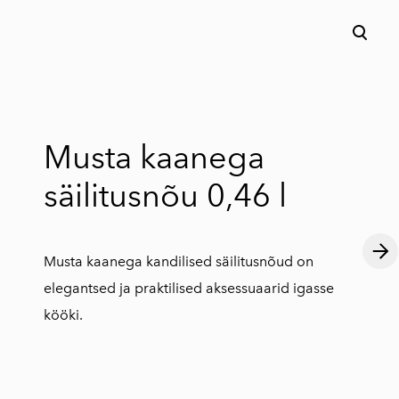
lisati ostukorvi.
Vaata ostukorvi
Musta kaanega
säilitusnõu 0,46 l
Musta kaanega kandilised säilitusnõud on
elegantsed ja praktilised aksessuaarid igasse
kööki.