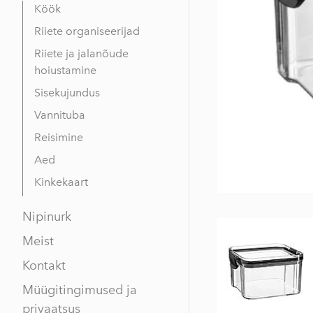
Köök
Riiete organiseerijad
Riiete ja jalanõude
hoiustamine
Sisekujundus
Vannituba
Reisimine
Aed
Kinkekaart
Nipinurk
Meist
Kontakt
Müügitingimused ja
privaatsus