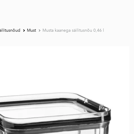
äilitusnõud
Must
Musta kaanega säilitusnõu 0,46 l