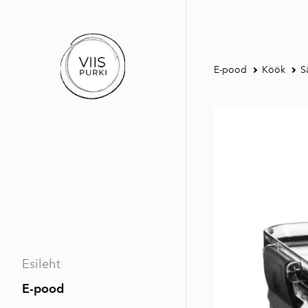
E-pood
Köök
S
Esileht
E-pood