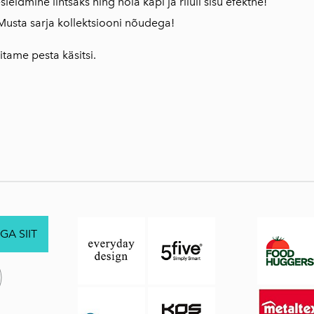
leidmine lihtsaks ning hoia kapi ja riiuli sisu efektne!
Musta sarja kollektsiooni nõudega!
itame pesta käsitsi.
GA SIIT
.