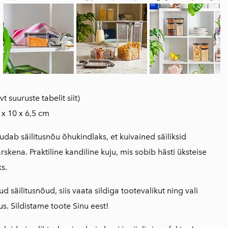
vt suuruste tabelit siit
)
x 10 x 6,5 cm
dab säilitusnõu õhukindlaks, et kuivained säiliksid
rskena. Praktiline kandiline kuju, mis sobib hästi üksteise
s.
ud säilitusnõud, siis vaata sildiga tootevalikut ning vali
s. Sildistame toote Sinu eest!