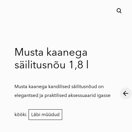
lisati ostukorvi.
Vaata ostukorvi
Musta kaanega
säilitusnõu 1,8 l
Musta kaanega kandilised säilitusnõud on
elegantsed ja praktilised aksessuaarid igasse
kööki.
Läbi müüdud