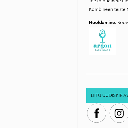
Tee toiduainete üles
Kombineeri teiste 
Hooldamine
: Soov
LIITU UUDISKIRJA