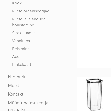
Köök
Riiete organiseerijad
Riiete ja jalanõude
hoiustamine
Sisekujundus
Vannituba
Reisimine
Aed
Kinkekaart
Nipinurk
Meist
Kontakt
Müügitingimused ja
privaatsus