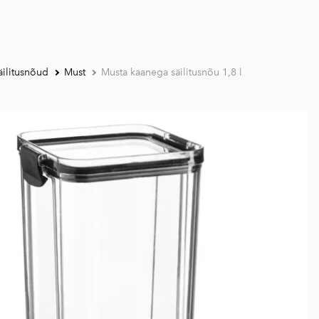
äilitusnõud
Must
Musta kaanega säilitusnõu 1,8 l