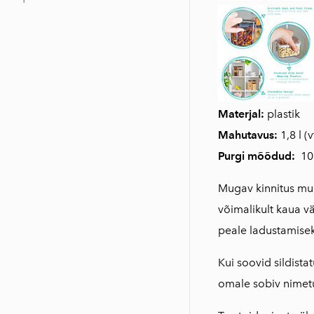
Materjal:
plastik
Mahutavus:
1,8 l (
v
Purgi mõõdud:
10 
Mugav kinnitus muu
võimalikult kaua vä
peale ladustamisek
Kui soovid sildistat
omale sobiv nimetu