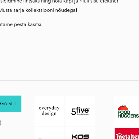
leidmine lihtsaks ning hoia kapi ja riiuli sisu efektne!
Musta sarja kollektsiooni nõudega!
itame pesta käsitsi.
GA SIIT
.