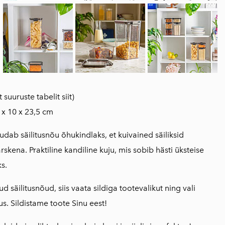
t suuruste tabelit siit
)
x 10 x 23,5 cm
dab säilitusnõu õhukindlaks, et kuivained säiliksid
rskena. Praktiline kandiline kuju, mis sobib hästi üksteise
s.
ud säilitusnõud, siis vaata sildiga tootevalikut ning vali
s. Sildistame toote Sinu eest!