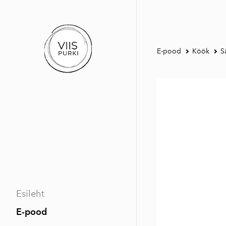
E-pood
Köök
S
Esileht
E-pood