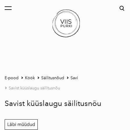
lisati ostukorvi.
Vaata ostukorvi
E-pood
Köök
Säilitusnõud
Savi
Savist küüslaugu säilitusnõu
Savist küüslaugu säilitusnõu
Läbi müüdud