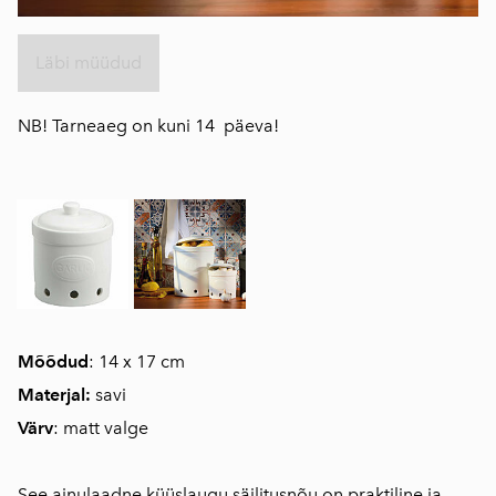
Läbi müüdud
NB! Tarneaeg on kuni 14 päeva!
Mõõdud
: 14 x 17 cm
Materjal:
savi
Värv
: matt valge
See ainulaadne küüslaugu säilitusnõu on praktiline ja