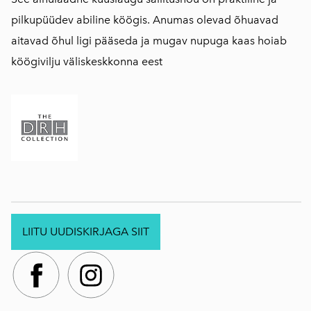
pilkupüüdev abiline köögis. Anumas olevad õhuavad
aitavad õhul ligi pääseda ja mugav nupuga kaas hoiab
köögivilju väliskeskkonna eest
LIITU UUDISKIRJAGA SIIT
.