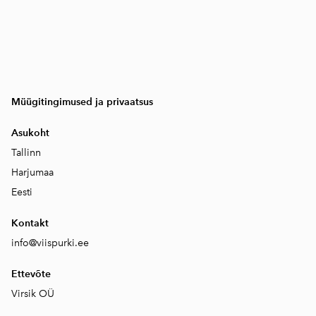
Müügitingimused ja privaatsus
Asukoht
Tallinn
Harjumaa
Eesti
Kontakt
info@viispurki.ee
Ettevõte
Virsik OÜ