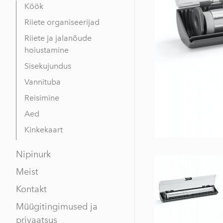
Köök
Riiete organiseerijad
Riiete ja jalanõude
hoiustamine
Sisekujundus
Vannituba
Reisimine
Aed
Kinkekaart
Nipinurk
Meist
Kontakt
Müügitingimused ja
privaatsus