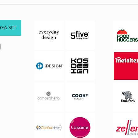
GA SIIT
.