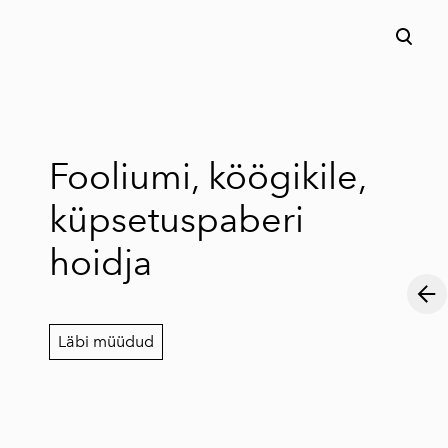
lisati ostukorvi.
Vaata ostukorvi
Fooliumi, köögikile,
küpsetuspaberi
hoidja
Läbi müüdud