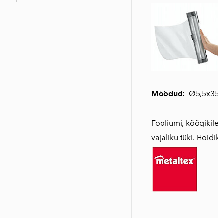
Mõõdud:
Ø5,5x35,5
Fooliumi, köögikile
vajaliku tüki. Hoidi