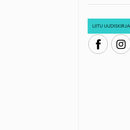
LIITU UUDISKIRJA