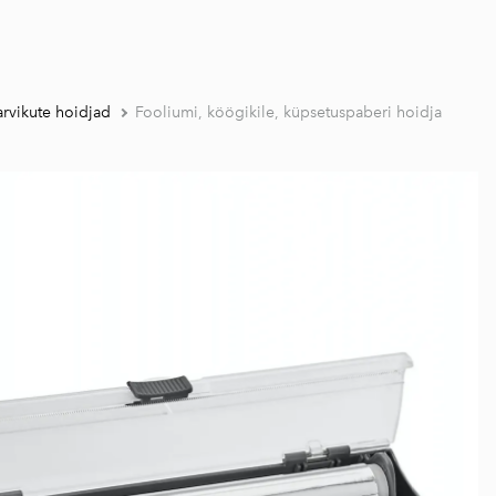
arvikute hoidjad
Fooliumi, köögikile, küpsetuspaberi hoidja