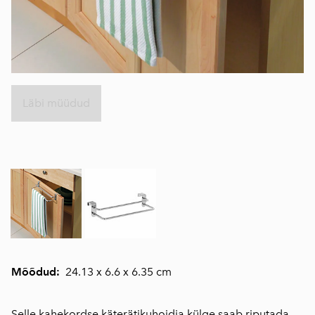
Läbi müüdud
Mõõdud:
24.13 x 6.6 x 6.35 cm
Selle kahekordse käterätikuhoidja külge saab riputada