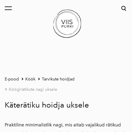
lisati ostukorvi.
Vaata ostukorvi
E-pood
Köök
Tarvikute hoidjad
Köögirätikute nagi uksele
Käterätiku hoidja uksele
Praktiline minimalistlik nagi, mis aitab vajalikud rätikud